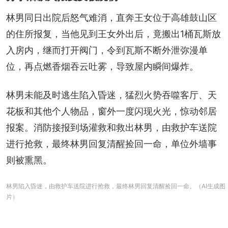
林男同日出院后怒气难消，直奔王女位于高雄鼓山区
的住所报复，当他见到王女外出后，竟搬出1桶瓦斯放
入房内，继而打开阀门，令到瓦斯不断外泄弥漫单
位，再点燃香烟吞云吐雾，导致屋内瞬间爆炸。
林男未能及时逃生陷入昏迷，猛烈火势吞噬客厅、天
花板和其他个人物品，窗外一度闪现火光，惊动邻居
报案。消防接报到场灌救和救出林男，由救护车送院
进行抢救，最终林男回复清醒捡回一命，单位外墙事
则被熏黑。
林男陷入昏迷，由救护车送院进行抢救，最终林男回复清醒捡回一命。（AI生成图
片）