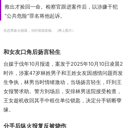
救出才捡回一命。检察官跟进案件后，以涉嫌干犯
“公共危险”罪名将他起诉。
失恋男纵火烧屋，当时现场冒烟。（网上图片）
和女友口角后扬言轻生
台媒于伐年10月报道，案发于2025年10月10日凌晨2
时许，涉案47岁林姓男子和王姓女友因感情问题而发
生争执，林男当时情绪激动，当场扬言轻生，吓到王
女报警求助。警方到场后，安排林男送院接受检查，
王女趁机收回其手中租住单位锁匙，决定分手斩断孽
缘。
分手后纵火报复反被烧伤