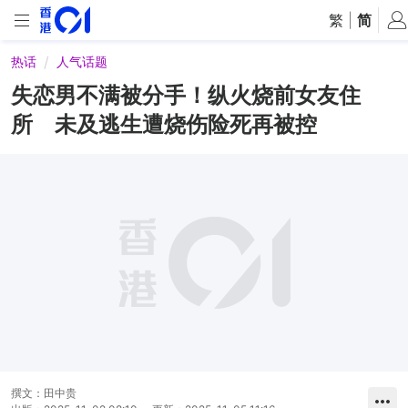
繁
|
简
热话
人气话题
失恋男不满被分手！纵火烧前女友住
所 未及逃生遭烧伤险死再被控
撰文：
田中贵