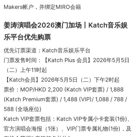
Makers帐户，并绑定MIRO会籍
姜涛演唱会2026澳门加场丨Katch音乐娱
乐平台优先购票
优先订票渠道：Katch音乐娱乐平台
门票发售时间：【Katch Plus 会员】2026年5月5日
（二）上午11时起
【Katch会员】2026年5月5日（二）下午2时起
票价：MOP/HKD 2,200 (Katch VIP套票) / 1,888 
(Katch Premium套票) / 1,488 (VIP)/ 1,088 / 788 / 
588 (全场座位)
Katch VIP套票包括：Katch VIP专属小卡套装(1份)、
官方演唱会海报（1张）、VIP门票专属礼物(1份)，及