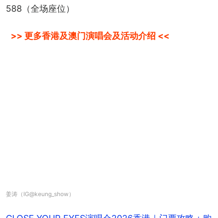
588（全场座位）
>> 更多香港及澳门演唱会及活动介绍 <<
姜涛（IG@keung_show）