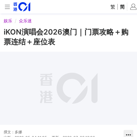
繁
|
简
娱乐
众乐迷
iKON演唱会2026澳门｜门票攻略＋购
票连结＋座位表
撰文：
多娜