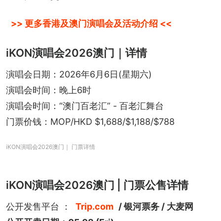
>> 更多香港及澳门演唱会及活动介绍 <<
iKON演唱会2026澳门｜详情
演唱会日期：2026年6月6日(星期六)
演唱会时间：晚上6时
演唱会时间：“澳门百老汇” - 百老汇舞台
门票价钱：MOP/HKD $1,688/$1,188/$788
iKON演唱会2026澳门｜ 门票详情
iKON演唱会2026澳门 | 门票公售详情
公开发售平台 ：
Trip.com
/ 银河票务 / 大麦网