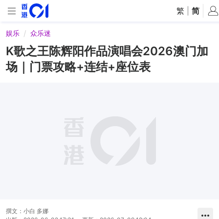
繁
|
简
娱乐
众乐迷
K歌之王陈辉阳作品演唱会2026澳门加
场｜门票攻略+连结+座位表
撰文：
小白 多娜