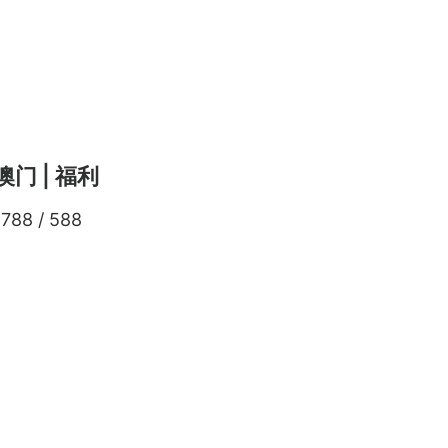
澳门 | 福利
88 / 588