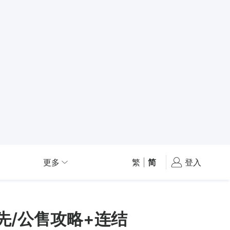
更多
繁
|
简
登入
优先/公售攻略+连结