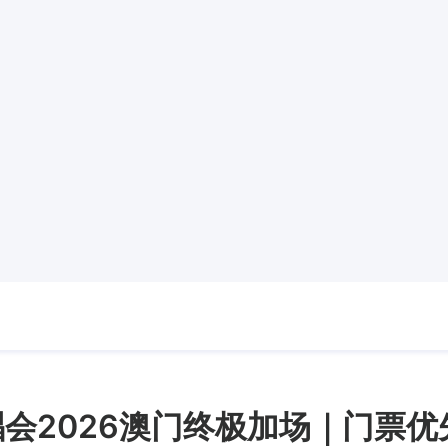
山演唱会2026澳门终极加场｜门票