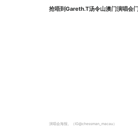
抢唔到Gareth.T汤令山澳门演唱会
演唱会海报。（IG@chessman_macau）