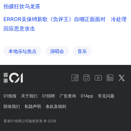
拍摄狂饮乌龙茶
ERROR吴保锜新歌《负评王》自嘲正面面对 冷处理
回应恶意攻击
本地乐坛焦点
演唱会
音乐
01线报
关于我们
01招聘
广告查询
01App
常见问题
联络我们
私隐声明
条款及细则
香港01有限公司版权所有 ©
2026