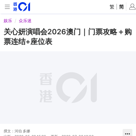
繁
|
简
娱乐
众乐迷
关心妍演唱会2026澳门｜门票攻略＋购
票连结+座位表
撰文：
河伯 多娜