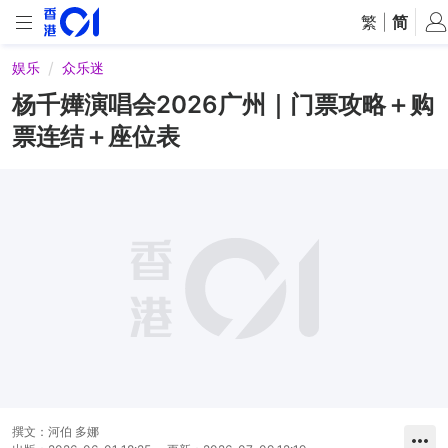
繁
|
简
娱乐
众乐迷
杨千嬅演唱会2026广州｜门票攻略＋购
票连结＋座位表
撰文：
河伯 多娜