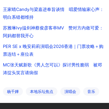
王家晴Candy与梁嘉进奉旨谈情 唱爱情输家心声：
明白系错都维持
苏雅琳Ivy揾剑神蔡俊彦客串MV 赞对方内敛可爱：
阿妈都替我开心
PER SE x 晚安莉莉演唱会2026香港｜门票攻略＋购
票连结＋座位表
MC张天赋新歌《男人怎可以》探讨男性脆弱 被邓
涛掟头笑言请病假
杨千嬅
本地乐坛焦点
演唱会
音乐