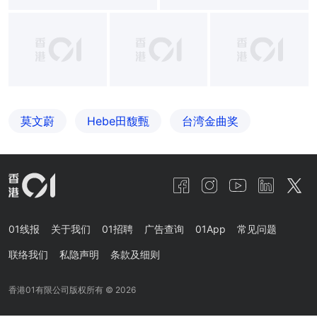
+
1
莫文蔚
Hebe田馥甄
台湾金曲奖
01线报
关于我们
01招聘
广告查询
01App
常见问题
联络我们
私隐声明
条款及细则
香港01有限公司版权所有 ©
2026