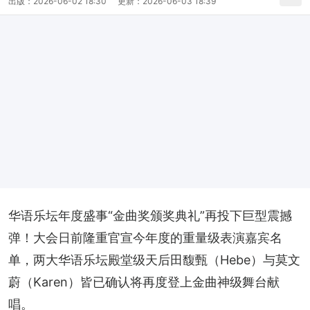
出版：
2026-06-02 18:30
更新：
2026-06-03 18:39
华语乐坛年度盛事“金曲奖颁奖典礼”再投下巨型震撼
弹！大会日前隆重官宣今年度的重量级表演嘉宾名
单，两大华语乐坛殿堂级天后田馥甄（Hebe）与莫文
蔚（Karen）皆已确认将再度登上金曲神级舞台献
唱。