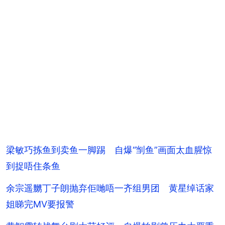
梁敏巧拣鱼到卖鱼一脚踢 自爆“㓥鱼”画面太血腥惊
到捉唔住条鱼
余宗遥嬲丁子朗抛弃佢哋唔一齐组男团 黄星绰话家
姐睇完MV要报警