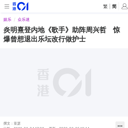
繁
|
简
娱乐
众乐迷
炎明熹登内地《歌手》助阵周兴哲 惊
爆曾想退出乐坛改行做护士
撰文：
亚瑟