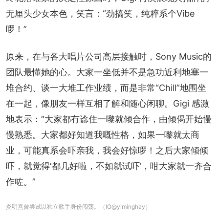
无厘头少女本色，笑言：“劲搞笑，纯粹系个Vibe
啰！”
原来，在与各大唱片公司高层接触时，Sony Music的
团队最懂她的心。大家一坐低并不是急功近利地塞一
堆合约、谈一大堆工作业绩，而是非常“Chill”地围坐
在一起，像朋友一样互相了解和随心闲聊。Gigi 感激
地表示：“大家都冇谂住一嚟就倾合作，由倾偈开始慢
慢熟悉。大家都好知道我嘅性格，如果一嚟就太商
业，可能真系会吓亲我，我会好惊啰！之后大家倾倾
吓，就觉得‘都几好啦，不如就试吓’，咁大家就一齐合
作咗。”
炎明熹曾尝试以独立歌手身份闯荡。（IG@yiminghay）