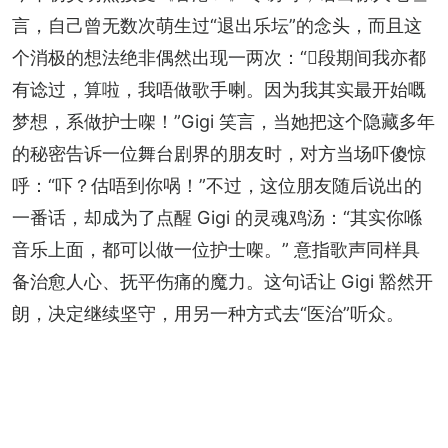
言，自己曾无数次萌生过“退出乐坛”的念头，而且这
个消极的想法绝非偶然出现一两次：“𠮶段期间我亦都
有谂过，算啦，我唔做歌手喇。因为我其实最开始嘅
梦想，系做护士㗎！”Gigi 笑言，当她把这个隐藏多年
的秘密告诉一位舞台剧界的朋友时，对方当场吓傻惊
呼：“吓？估唔到你㖞！”不过，这位朋友随后说出的
一番话，却成为了点醒 Gigi 的灵魂鸡汤：“其实你喺
音乐上面，都可以做一位护士㗎。” 意指歌声同样具
备治愈人心、抚平伤痛的魔力。这句话让 Gigi 豁然开
朗，决定继续坚守，用另一种方式去“医治”听众。