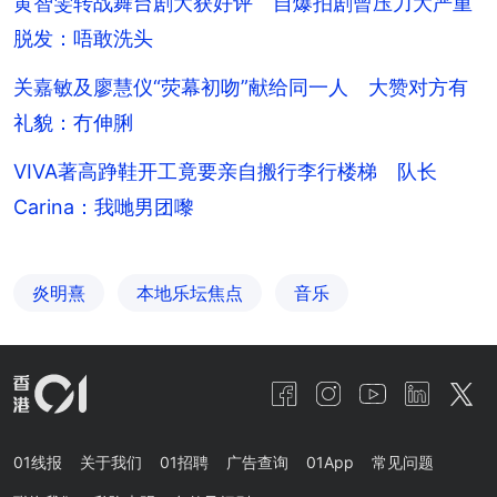
黄智雯转战舞台剧大获好评 自爆拍剧曾压力大严重
脱发：唔敢洗头
关嘉敏及廖慧仪“荧幕初吻”献给同一人 大赞对方有
礼貌：冇伸脷
VIVA著高踭鞋开工竟要亲自搬行李行楼梯 队长
Carina：我哋男团嚟
炎明熹
本地乐坛焦点
音乐
01线报
关于我们
01招聘
广告查询
01App
常见问题