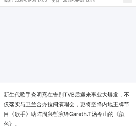
出版：
2026-06-04 17:00
更新：
2026-06-05 12:44
新生代歌手炎明熹在告别TVB后迎来事业大爆发，不
仅落实与卫兰合办拉阔演唱会，更将空降内地王牌节
目《歌手》助阵周兴哲演绎Gareth.T汤令山的《颜
色》。