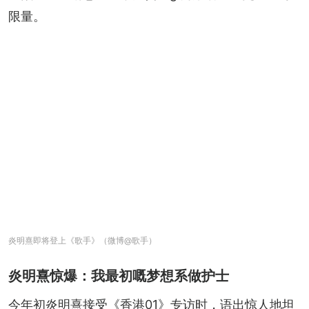
限量。
炎明熹即将登上《歌手》（微博@歌手）
炎明熹惊爆：我最初嘅梦想系做护士
今年初炎明熹接受《香港01》专访时，语出惊人地坦