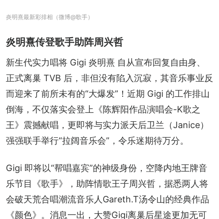
炎明熹最新彩排相（微博@歌手）
炎明熹传登歌手助阵周兴哲
新生代实力唱将 Gigi 炎明熹 自从宣布回复自由身、
正式离巢 TVB 后，非但没有陷入沉寂，其音乐事业反
而迎来了前所未有的“大爆发”！近期 Gigi 的工作排山
倒海，不仅落实会登上《陈辉阳作品演唱会-K歌之
王》震撼献唱，更即将与实力派天后卫兰（Janice）
强强联手举行“拉阔音乐会”，令乐迷期待万分。
Gigi 即将以“帮唱嘉宾”的神级身份，空降内地王牌音
乐节目《歌手》，助阵情歌王子周兴哲，据悉两人将
会破天荒合唱潮流音乐人Gareth.T汤令山的经典作品
《颜色》。消息一出，大赞Gigi离巢后星途更加无可