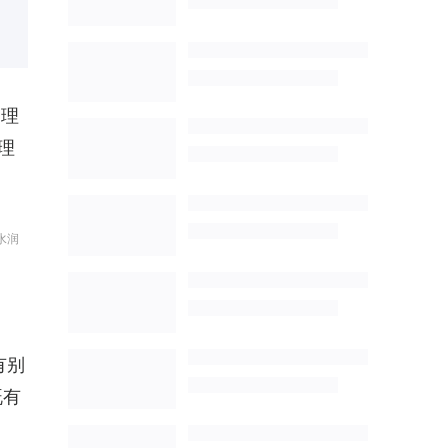
管理
理
水润
有别
既有