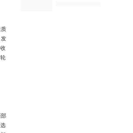
肤质
、发
致收
体轮
面部
所选