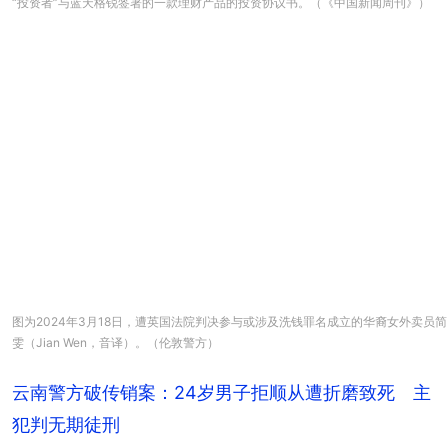
“投资者”与蓝天格锐签署的一款理财产品的投资协议书。（《中国新闻周刊》）
图为2024年3月18日，遭英国法院判决参与或涉及洗钱罪名成立的华裔女外卖员简
雯（Jian Wen，音译）。（伦敦警方）
云南警方破传销案：24岁男子拒顺从遭折磨致死 主
犯判无期徒刑