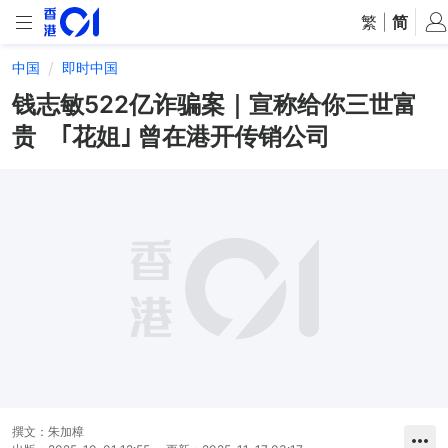
繁
|
简
中国
即时中国
钱志敏522亿诈骗案｜宣称给你三世富
贵 ｢花姐｣ 曾在港开传销公司
撰文：
朱加樟