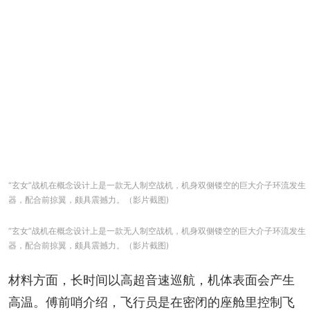
“玄女”战机在概念设计上是一款无人制空战机，机身双侧镂空的巨大介子环流发生
器，配合前掠翼，颇具震撼力。（影片截图)
“玄女”战机在概念设计上是一款无人制空战机，机身双侧镂空的巨大介子环流发生
器，配合前掠翼，颇具震撼力。（影片截图)
材料方面，长时间以高超音速巡航，机体表面会产生
高温。傅前哨介绍，飞行员是在密闭的座舱里控制飞