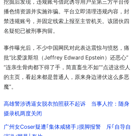
挖掘后发现，违规账号借此诱导用户至第三方平台传
播色情资源并实施诈骗。平台立即清理违规内容，封
禁违规账号，并固定线索上报至主管机关。该团伙四
名疑犯已被刑事拘留。
事件曝光后，不少中国网民对此表达震惊与愤怒，痛
批“比爱泼斯坦（Jeffrey Edward Epstein）还恶心”
“连亲生骨肉都下得了手，简直畜生不如”“点进这些人
的主页，看起来都是普通人，原来身边潜伏这么多恶
魔”。
高雄警涉诱逼女脱衣拍照获不起诉 当事人控：随身
摄录机两度关闭
广州女Coser疑遭｢集体咸猪手｣摸脚报警 斥｢自导自