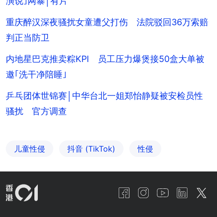
演说｣网暴│有片
重庆醉汉深夜骚扰女童遭父打伤 法院驳回36万索赔
判正当防卫
内地星巴克推卖粽KPI 员工压力爆煲接50盒大单被
邀｢洗干净陪睡｣
乒乓团体世锦赛│中华台北一姐郑怡静疑被安检员性
骚扰 官方调查
儿童性侵
抖音 (TikTok)
性侵