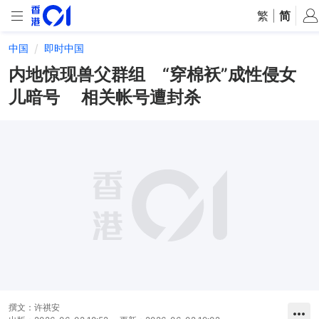
繁
|
简
中国
即时中国
内地惊现兽父群组 “穿棉袄”成性侵女
儿暗号 相关帐号遭封杀
撰文：
许祺安