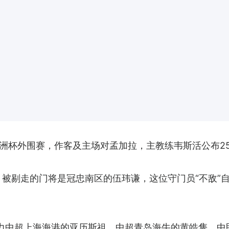
亚洲杯外围赛，作客及主场对孟加拉，主教练韦斯活公布2
，被剔走的门将是冠忠南区的伍玮谦，这位守门员“不敌”
力中超上海海港的亚历斯祖、中超青岛海牛的黄皓隽、中