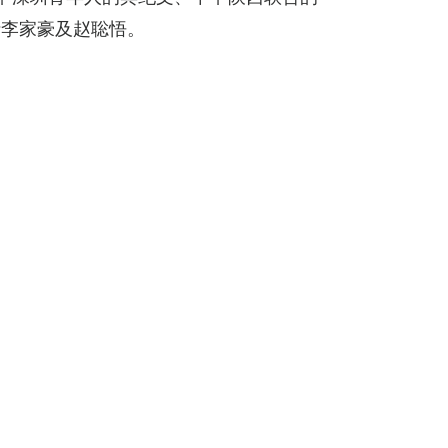
括李家豪及赵聡悟。