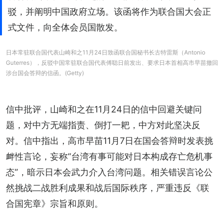
驳，并阐明中国政府立场。该函将作为联合国大会正
式文件，向全体会员国散发。
日本常驻联合国代表山崎和之11月24日致函联合国秘书长古特雷斯（Antonio
Guterres），反驳中国常驻联合国代表傅聪日前发出、要求日本首相高市早苗撤回
涉台国会答辩的信函。(Getty)
信中批评，山崎和之在11月24日的信中回避关键问
题，对中方无端指责、倒打一耙，中方对此坚决反
对。信中指出，高市早苗11月7日在国会答辩时发表挑
衅性言论，妄称“台湾有事可能对日本构成存亡危机事
态”，暗示日本会武力介入台湾问题。相关错误言论公
然挑战二战胜利成果和战后国际秩序，严重违反《联
合国宪章》宗旨和原则。