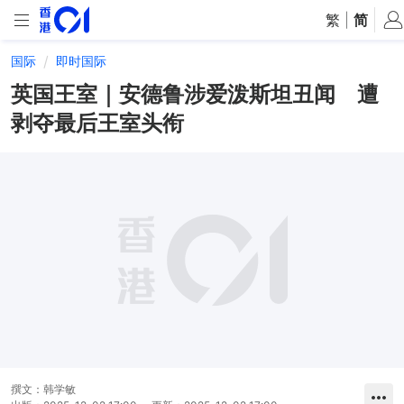
繁
|
简
国际
即时国际
英国王室｜安德鲁涉爱泼斯坦丑闻 遭
剥夺最后王室头衔
撰文：
韩学敏