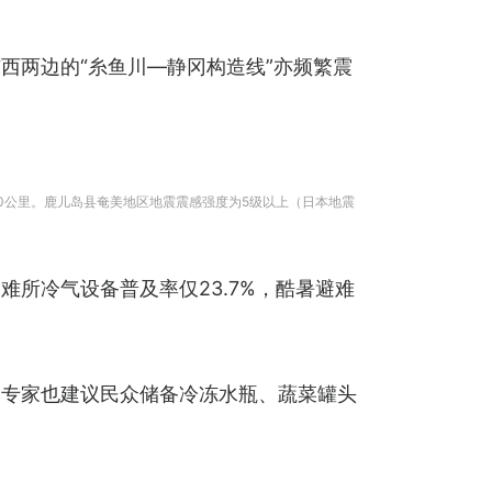
西两边的“糸鱼川—静冈构造线”亦频繁震
约50公里。鹿儿岛县奄美地区地震震感强度为5级以上（日本地震
所冷气设备普及率仅23.7%，酷暑避难
。专家也建议民众储备冷冻水瓶、蔬菜罐头