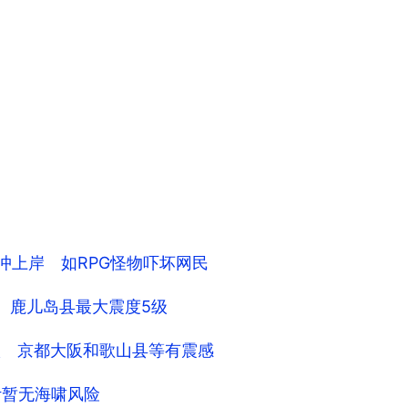
冲上岸 如RPG怪物吓坏网民
震 鹿儿岛县最大震度5级
级 京都大阪和歌山县等有震感
计暂无海啸风险