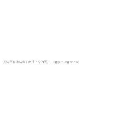
姜涛罕有地贴出了赤裸上身的照片。(ig@keung_show)