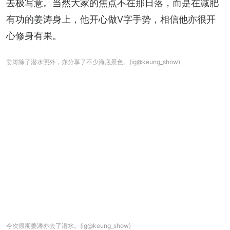
去极写意。当然大家的焦点不在那日落，而是在减肥
有功的姜涛身上，他开心做V字手势，相信他亦很开
心修身有果。
姜涛除了潜水照外，亦分享了不少海底景色。(ig@keung_show)
今次假期姜涛亦去了潜水。(ig@keung_show)