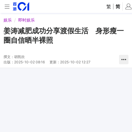
繁
|
简
娱乐
即时娱乐
姜涛减肥成功分享渡假生活 身形瘦一
圈自信晒半裸照
撰文：
胡凯欣
出版：
2025-10-02 08:16
更新：
2025-10-02 12:27