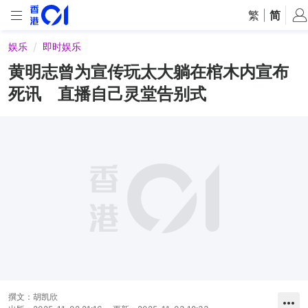
繁
|
简
娱乐
即时娱乐
黄明志曾为宣传玩太大躺在棺木内宣布
死讯 直播自己灵堂告别式
撰文：
胡凯欣