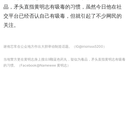
品，矛头直指黄明志有吸毒的习惯，虽然今日他在社
交平台已经否认自己有吸毒，但就引起了不少网民的
关注。
谢侑芯常在公众地方作出大胆举动制造话题。（IG@irisirisss5200）
当地警方更在黄明志身上搜出9颗蓝色药丸，疑似为毒品，矛头直指黄明志有吸毒
的习惯。（Facebook@Namewee 黄明志）