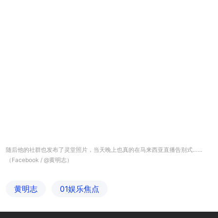
随后他的社群也发布了灵堂照片，当天晚上也真的在马来西亚直播告别式……
（Facebook / @黄明志）
黄明志
01娱乐焦点