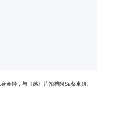
1）现身金钟，与《感》片拍档阿Sa蔡卓妍、