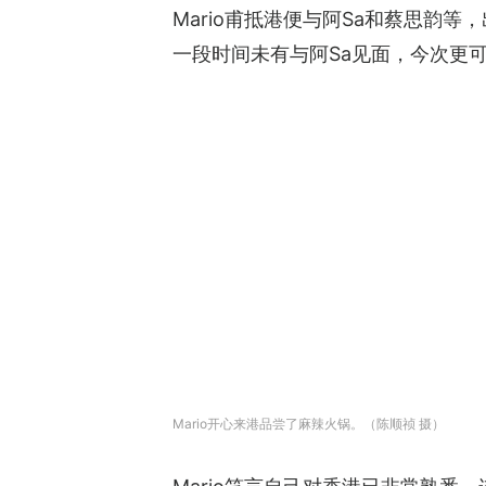
Mario甫抵港便与阿Sa和蔡思
一段时间未有与阿Sa见面，今次更
Mario开心来港品尝了麻辣火锅。（陈顺祯 摄）