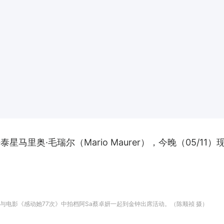
马里奥·毛瑞尔（Mario Maurer），今晚（05/1
5/11）与电影《感动她77次》中拍档阿Sa蔡卓妍一起到金钟出席活动。（陈顺祯 摄）