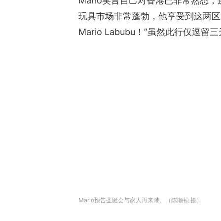
Mario笑言自己对香港已非常熟悉
玩具市场非常蓬勃，他享受到这两区“
Mario Labubu！”虽然此行仅
Mario预告圣诞会与家人再来港。（陈顺祯 摄）