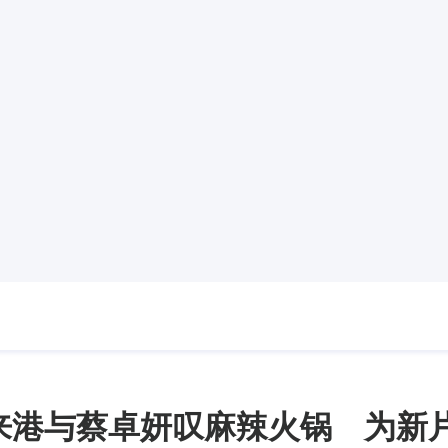
urer来港与蔡卓妍叹麻辣火锅 为