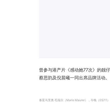
曾参与港产片《感动她77次》的靓仔泰星
蔡思韵及倪晨曦一同出席品牌活动。
泰星马里奥·毛瑞尔（Mario Maurer），今晚（0