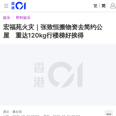
繁
|
简
娱乐
即时娱乐
宏福苑火灾｜张致恒搬物资去简约公
屋 重达120kg行楼梯好挨得
撰文：
董欣琪