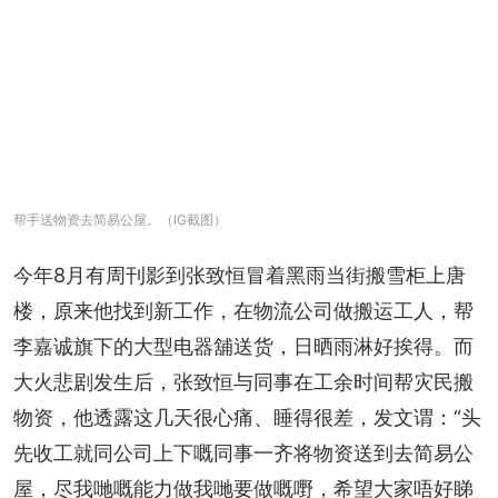
帮手送物资去简易公屋。（IG截图）
今年8月有周刊影到张致恒冒着黑雨当街搬雪柜上唐
楼，原来他找到新工作，在物流公司做搬运工人，帮
李嘉诚旗下的大型电器舖送货，日晒雨淋好挨得。而
大火悲剧发生后，张致恒与同事在工余时间帮灾民搬
物资，他透露这几天很心痛、睡得很差，发文谓：“头
先收工就同公司上下嘅同事一齐将物资送到去简易公
屋，尽我哋嘅能力做我哋要做嘅嘢，希望大家唔好睇