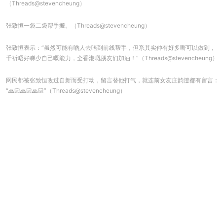
（Threads@stevencheung）
张致恒一袋二袋帮手搬。（Threads@stevencheung）
张致恒表示：“虽然可能有啲人去唔到前线帮手，但系其实仲有好多嘢可以做到，
千祈唔好睇少自己嘅能力，全香港嘅朋友们加油！”（Threads@stevencheung）
网民都被张致恒改过自新而受打动，留言替他打气，就连前女友庄韵澄都有留言：
“🙏🏻🙏🏻🙏🏻”（Threads@stevencheung）