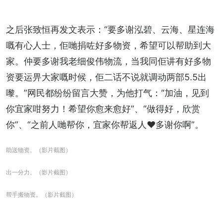
之后张致恒再发文表示：“要多谢泓碧、云海、星连海
嘅有心人士，佢哋捐咗好多物资，希望可以帮助到大
家。仲要多谢我老细俊伟物流，当我同佢讲有好多物
资要运畀大家嘅时候，佢二话不说就调动两部5.5出
嚟。”网民都纷纷留言大赞，为他打气：“加油，见到
你宜家咁努力！希望你愈来愈好”、“做得好，欣赏
你”、“之前人哋帮你，宜家你帮返人❤️多谢你啊”。
助送物资。（影片截图）
出一分力。（影片截图）
帮手搬物资。（影片截图）