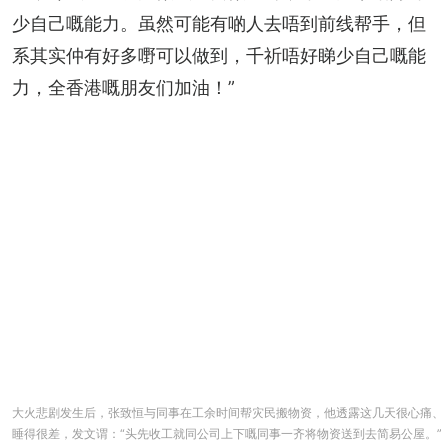
少自己嘅能力。虽然可能有啲人去唔到前线帮手，但
系其实仲有好多嘢可以做到，千祈唔好睇少自己嘅能
力，全香港嘅朋友们加油！”
大火悲剧发生后，张致恒与同事在工余时间帮灾民搬物资，他透露这几天很心痛、
睡得很差，发文谓：“头先收工就同公司上下嘅同事一齐将物资送到去简易公屋。”