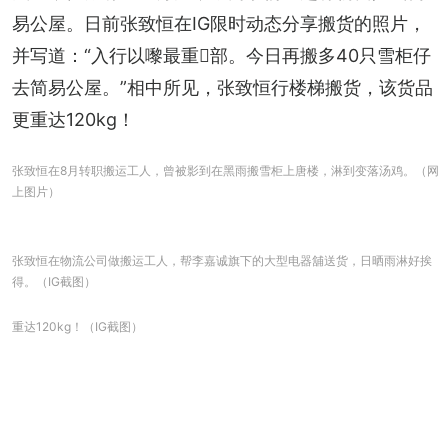
易公屋。日前张致恒在IG限时动态分享搬货的照片，
并写道：“入行以嚟最重𠮶部。今日再搬多40只雪柜仔
去简易公屋。”相中所见，张致恒行楼梯搬货，该货品
更重达120kg！
张致恒在8月转职搬运工人，曾被影到在黑雨搬雪柜上唐楼，淋到变落汤鸡。（网
上图片）
张致恒在物流公司做搬运工人，帮李嘉诚旗下的大型电器舖送货，日晒雨淋好挨
得。（IG截图）
重达120kg！（IG截图）