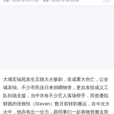
出版：
2025-12-02 17:00
更新：
2025-12-24 23:08
大埔宏福苑发生五级大火惨剧，造成重大伤亡，让全
城哀恸。不少市民连日来捐赠物资，更自发组成义工
队到场支援，当中亦有不少艺人落场帮手，而曾屡陷
财困的张致恒（Steven）数月前转职搬运，在今次大
火中，他亦有出一分力，跟同事们一起将物资搬去简