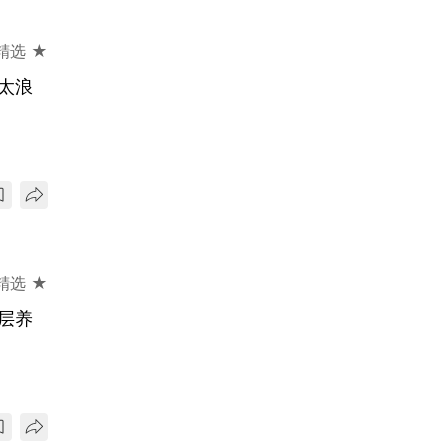
精选 ★
太浪
精选 ★
层养