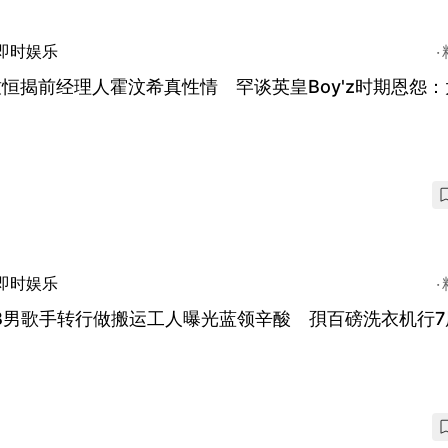
即时娱乐
恒揭前经理人霍汶希真性情 罕谈英皇Boy'z时期恩怨：
即时娱乐
B男歌手转行做搬运工人曝光蓝领辛酸 孭百磅洗衣机行7
口