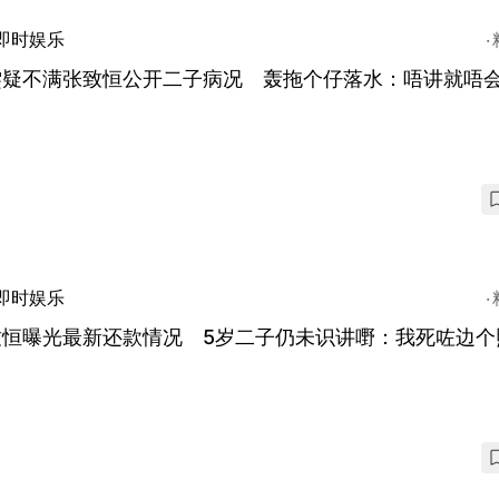
即时娱乐
雯疑不满张致恒公开二子病况 轰拖个仔落水：唔讲就唔
即时娱乐
致恒曝光最新还款情况 5岁二子仍未识讲嘢：我死咗边个