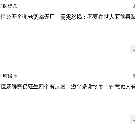
即时娱乐
致恒公开多谢老婆都无用 雯雯怒揭：不要在世人面前再
即时娱乐
致恒亲解穷仍狂生四个有原因 激罕多谢雯雯：钟意做人