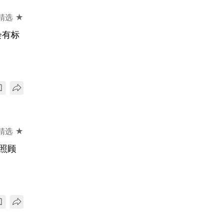
精选 ★
会有标
精选 ★
照顾