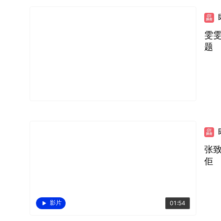
雯
题
张
佢
影片
01:54