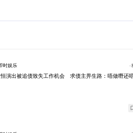
即时娱乐
致恒演出被追债致失工作机会 求债主畀生路：唔做嘢还