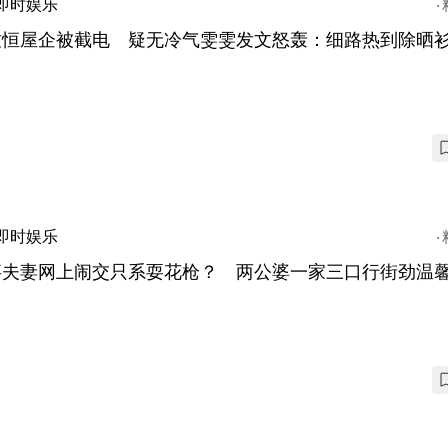
即时娱乐
致恒屋企被截电 疑无冷气雯雯发文怒轰：细路热到除晒
即时娱乐
事夫妻网上闹交只系耍花枪？ 两公婆一家三口行街劲温