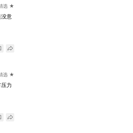
精选 ★
装没意
精选 ★
有压力