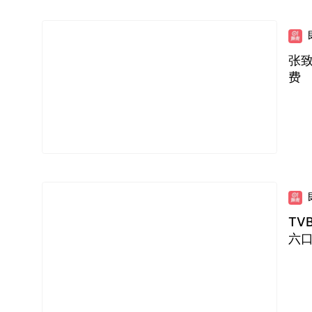
张致
费
TV
六