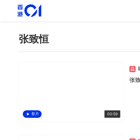
张致恒
张
影片
00:59