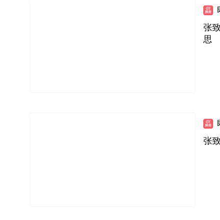
张
思
张