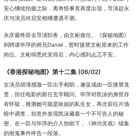
安心继续拍摄之际，离奇怪事竟再度出现，导演赵永
庆与演员何启安相继遭遇不测。
永庆最终辞去导演职务，由文彬接任。《探秘地图》
则聘请毕萍的师兄Daniel，暂时接替文彬原来的工作
岗位。文彬得悉此安排后，内心感到忐忑不安。
《香港探秘地图》第十二集 (06/02)
女演员胡潼感激一臣出手相助，遂促成由一臣接替龙
贵，担任电影的新任玄学顾问。毕萍对凯泳的身世存
有怀疑，推测她可能是咏姐的私生女，再次前往片场
暗中调查，却意外发现凯泳藏着一个不可告人的秘
密。在一臣与毕萍的介入协助下，《神功灵戏》续集
的闹鬼事件终告一段落。