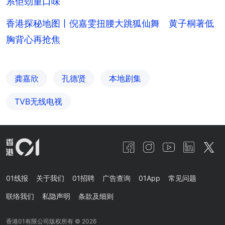
系佢劲重口味
香港探秘地图丨倪嘉雯扭腰大跳狐仙舞 黄子桐著低
胸背心再抢焦
龚嘉欣
孔德贤
本地剧集
TVB无线电视
01线报
关于我们
01招聘
广告查询
01App
常见问题
联络我们
私隐声明
条款及细则
香港01有限公司版权所有 ©
2026