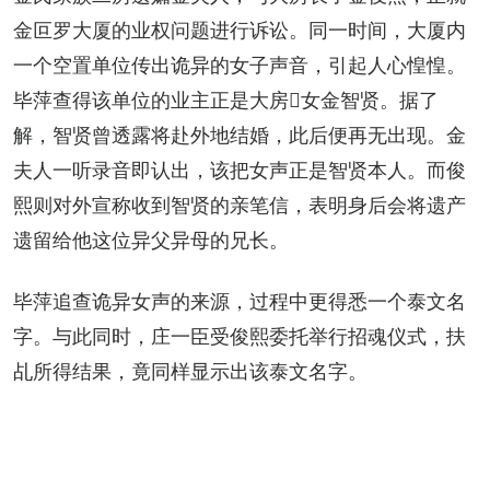
金叵罗大厦的业权问题进行诉讼。同一时间，大厦内
一个空置单位传出诡异的女子声音，引起人心惶惶。
毕萍查得该单位的业主正是大房𡥧女金智贤。据了
解，智贤曾透露将赴外地结婚，此后便再无出现。金
夫人一听录音即认出，该把女声正是智贤本人。而俊
熙则对外宣称收到智贤的亲笔信，表明身后会将遗产
遗留给他这位异父异母的兄长。
毕萍追查诡异女声的来源，过程中更得悉一个泰文名
字。与此同时，庄一臣受俊熙委托举行招魂仪式，扶
乩所得结果，竟同样显示出该泰文名字。