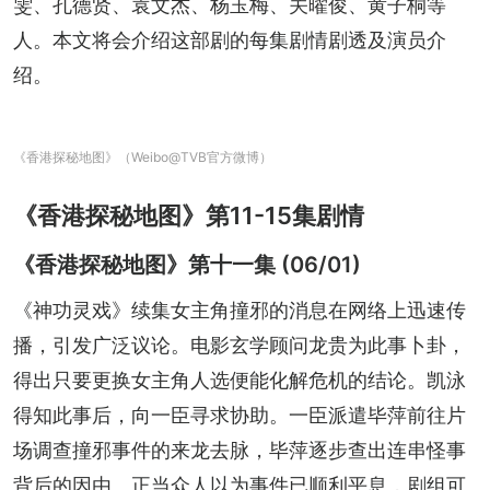
雯、孔德贤、袁文杰、杨玉梅、关曜俊、黄子桐等
人。本文将会介绍这部剧的每集剧情剧透及演员介
绍。
《香港探秘地图》（Weibo@TVB官方微博）
《香港探秘地图》第11-15集剧情
《香港探秘地图》第十一集 (06/01)
《神功灵戏》续集女主角撞邪的消息在网络上迅速传
播，引发广泛议论。电影玄学顾问龙贵为此事卜卦，
得出只要更换女主角人选便能化解危机的结论。凯泳
得知此事后，向一臣寻求协助。一臣派遣毕萍前往片
场调查撞邪事件的来龙去脉，毕萍逐步查出连串怪事
背后的因由。正当众人以为事件已顺利平息，剧组可