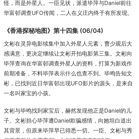
怪，而是外星人。一臣见状，派遣毕萍与Daniel前往
华富邨调查UFO传闻，二人在义庄内终于有所发现。
《香港探秘地图》第十四集 (06/04)
文彬在灵异电影续集中加入外星人元素，曹少观后大
感满意，更决定继续让文彬开拍电影第三集。文彬向
毕萍查询在华富邨调查外星人的资料，打算为新戏作
前期准备，不料毕萍表示什么也查不到。毕鸣告知文
彬，已找到近日华富邨出现UFO影片的源头，是来自
一名叫家宝的小孩。
文彬与毕鸣找到家宝后，赫然发现他正是Daniel的儿
子。文彬担心毕萍遭Daniel欺骗感情，向她坦白道出
其背景，但原来毕萍早已得悉一切。一臣、文彬与秀