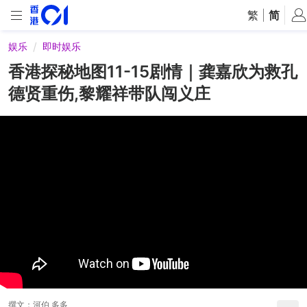
繁
|
简
娱乐
即时娱乐
香港探秘地图11-15剧情｜龚嘉欣为救孔
德贤重伤,黎耀祥带队闯义庄
撰文：
河伯 多多