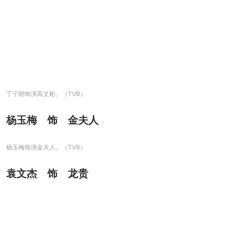
丁子朗饰演高文彬。（TVB）
杨玉梅 饰 金夫人
杨玉梅饰演金夫人。（TVB）
袁文杰 饰 龙贵