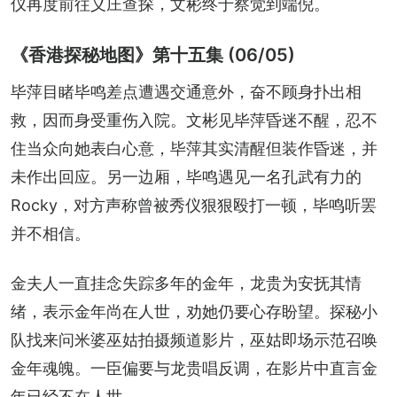
仪再度前往义庄查探，文彬终于察觉到端倪。
《香港探秘地图》第十五集 (06/05)
毕萍目睹毕鸣差点遭遇交通意外，奋不顾身扑出相
救，因而身受重伤入院。文彬见毕萍昏迷不醒，忍不
住当众向她表白心意，毕萍其实清醒但装作昏迷，并
未作出回应。另一边厢，毕鸣遇见一名孔武有力的
Rocky，对方声称曾被秀仪狠狠殴打一顿，毕鸣听罢
并不相信。
金夫人一直挂念失踪多年的金年，龙贵为安抚其情
绪，表示金年尚在人世，劝她仍要心存盼望。探秘小
队找来问米婆巫姑拍摄频道影片，巫姑即场示范召唤
金年魂魄。一臣偏要与龙贵唱反调，在影片中直言金
年已经不在人世。