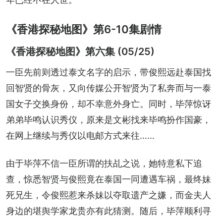
《香港探秘地图》第6-10集剧情
《香港探秘地图》第六集 (05/25)
一臣先前则透过泰文名字的启示，带俊熙远赴泰国找
回智贤的骨灰，又向传媒公开智贤为了私奔而与一泰
国女子交换身份，却不幸意外身亡。同时，毕萍惊讶
弟弟毕鸣认识秀仪，原来是文彬找来毕鸣扮作国豪，
在网上继续与秀仪以电邮方式来往……
由于毕萍不信一臣所谓的扶乩之说，她特意私下追
查，惊悉智贤与俊熙竟在泰国一同遭遇车祸，最终妹
死兄生，令俊熙惹来杀妹以夺取遗产之嫌，而金夫人
身边的堪舆学家龙贵亦有此猜测。随后，毕萍顺利寻