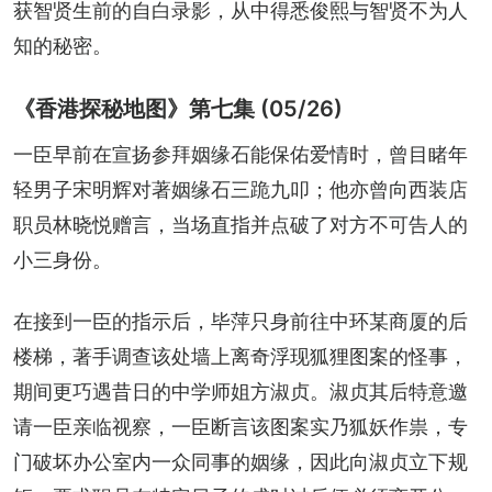
获智贤生前的自白录影，从中得悉俊熙与智贤不为人
知的秘密。
《香港探秘地图》第七集 (05/26)
一臣早前在宣扬参拜姻缘石能保佑爱情时，曾目睹年
轻男子宋明辉对著姻缘石三跪九叩；他亦曾向西装店
职员林晓悦赠言，当场直指并点破了对方不可告人的
小三身份。
在接到一臣的指示后，毕萍只身前往中环某商厦的后
楼梯，著手调查该处墙上离奇浮现狐狸图案的怪事，
期间更巧遇昔日的中学师姐方淑贞。淑贞其后特意邀
请一臣亲临视察，一臣断言该图案实乃狐妖作祟，专
门破坏办公室内一众同事的姻缘，因此向淑贞立下规