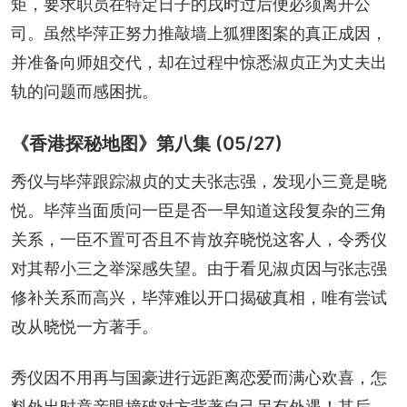
矩，要求职员在特定日子的戌时过后便必须离开公
司。虽然毕萍正努力推敲墙上狐狸图案的真正成因，
并准备向师姐交代，却在过程中惊悉淑贞正为丈夫出
轨的问题而感困扰。
《香港探秘地图》第八集 (05/27)
秀仪与毕萍跟踪淑贞的丈夫张志强，发现小三竟是晓
悦。毕萍当面质问一臣是否一早知道这段复杂的三角
关系，一臣不置可否且不肯放弃晓悦这客人，令秀仪
对其帮小三之举深感失望。由于看见淑贞因与张志强
修补关系而高兴，毕萍难以开口揭破真相，唯有尝试
改从晓悦一方著手。
秀仪因不用再与国豪进行远距离恋爱而满心欢喜，怎
料外出时竟亲眼撞破对方背著自己另有外遇！其后，