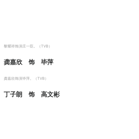
黎耀祥饰演庄一臣。（TVB）
龚嘉欣 饰 毕萍
龚嘉欣饰演毕萍。（TVB）
丁子朗 饰 高文彬