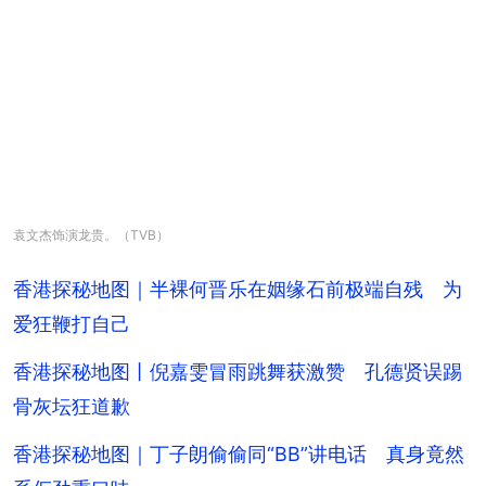
袁文杰饰演龙贵。（TVB）
香港探秘地图｜半裸何晋乐在姻缘石前极端自残 为
爱狂鞭打自己
香港探秘地图丨倪嘉雯冒雨跳舞获激赞 孔德贤误踢
骨灰坛狂道歉
香港探秘地图｜丁子朗偷偷同“BB”讲电话 真身竟然