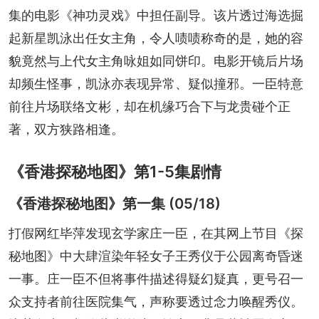
集的电影《神功灵戏》中担任副导。该片透过海选掘
起新星凯泳出任女主角，令人啧啧称奇的是，她的容
貌竟然与上代女主角咏姐如同饼印。电影开镜后片场
却频生怪事，凯泳亦表现异常、疑似撞邪。一臣特意
前往片场联络文彬，却在机缘巧合下与龙贵碰个正
著，双方狭路相逢。
《香港探秘地图》第1-5集剧情
《香港探秘地图》第一集 (05/18)
打假网红毕萍发现玄学家庄一臣，在其网上节目《探
秘地图》中大肆渲染年轻女子王秀仪于公园离奇昏迷
一事。庄一臣不但将事件描述得疑幻疑真，更号召一
众支持者前往医院集气，声称要透过念力唤醒秀仪。