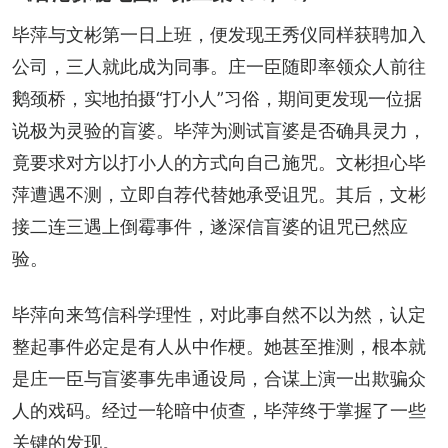
毕萍与文彬第一日上班，便发现王秀仪同样获聘加入
公司，三人就此成为同事。庄一臣随即率领众人前往
鹅颈桥，实地拍摄“打小人”习俗，期间更发现一位据
说极为灵验的盲婆。毕萍为测试盲婆是否确具灵力，
竟要求对方以打小人的方式向自己施咒。文彬担心毕
萍遭遇不测，立即自荐代替她承受诅咒。其后，文彬
接二连三遇上倒霉事件，遂深信盲婆的诅咒已然应
验。
毕萍向来笃信科学理性，对此事自然不以为然，认定
整起事件必定是有人从中作梗。她甚至推测，根本就
是庄一臣与盲婆事先串通设局，合谋上演一出欺骗众
人的戏码。经过一轮暗中侦查，毕萍终于掌握了一些
关键的发现。