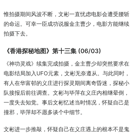
惟拍摄期间风波不断，文彬一直忧虑电影会遭受腰斩
的命运。可幸一臣成功说服金主曹少，电影方能继续
拍摄下去。
《香港探秘地图》第十三集 (06/03)
《神功灵戏》续集完成拍摄，金主曹少却突然要求在
电影结局加入UFO元素，文彬无奈遵从。与此同时，
有人在华富邨的义庄进行探灵期间离奇昏迷，探秘小
队接报后前往调查。文彬与毕萍在义庄内相继晕倒，
一度失去知觉。事后文彬忆述当时情况，怀疑自己是
撞邪，毕萍却不愿多谈个中细节。
文彬进一步推敲，怀疑自己在义庄遇上的根本不是鬼