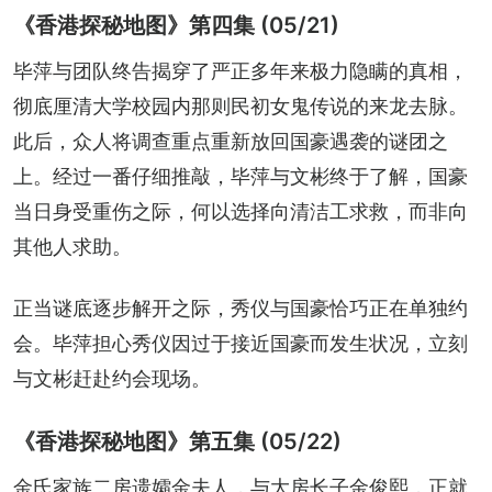
《香港探秘地图》第四集 (05/21)
毕萍与团队终告揭穿了严正多年来极力隐瞒的真相，
彻底厘清大学校园内那则民初女鬼传说的来龙去脉。
此后，众人将调查重点重新放回国豪遇袭的谜团之
上。经过一番仔细推敲，毕萍与文彬终于了解，国豪
当日身受重伤之际，何以选择向清洁工求救，而非向
其他人求助。
正当谜底逐步解开之际，秀仪与国豪恰巧正在单独约
会。毕萍担心秀仪因过于接近国豪而发生状况，立刻
与文彬赶赴约会现场。
《香港探秘地图》第五集 (05/22)
金氏家族二房遗孀金夫人，与大房长子金俊熙，正就