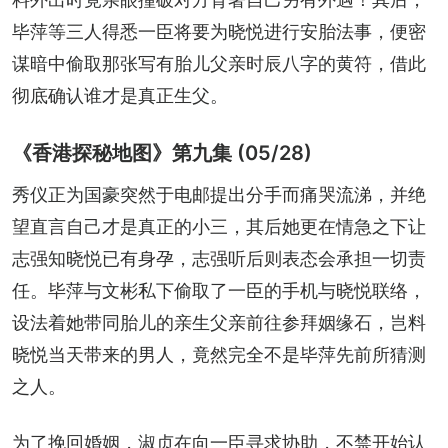
毕萍等三人得悉一臣将要为晓悦进行安胎法事，便密
谋暗中偷取那张写有胎儿父亲时辰八字的黄符，借此
彻底确认谁才是真正生父。
《香港探秘地图》第九集 (05/28)
秀仪正为国豪突然于电邮提出分手而痛哭流涕，并绝
望直言自己才是真正的小三，其后她更在情急之下让
志强知晓悦已有身孕，志强听后则表态会承担一切责
任。毕萍与文彬私下偷取了一臣的手机与晓悦联络，
设法着她带同胎儿的亲生父亲前往参拜姻缘石，岂料
晓悦当天带来的男人，竟然完全不是毕萍先前所猜测
之人。
为了挽回婚姻，淑贞在向一臣寻求协助，不禁开始认