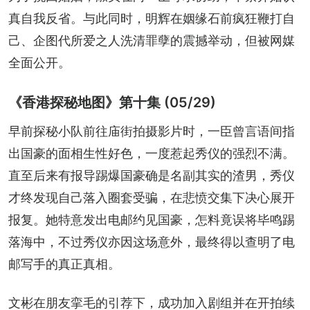
真自我反省。与此同时，明辉在姻缘石前疯狂鞭打自
己、企图代所爱之人洗清罪孽的震撼举动，但被网媒
全面公开。
《香港探秘地图》第十集 (05/29)
早前探秘小队前往庙街拍摄影片时，一臣曾言语间指
出国豪的面相生性好色，一度惹起秀仪的强烈不满。
直至后来有报导踢爆国豪确是名副其实的渣男，秀仪
才终发现自己落入圈套受骗，在悲愤交集下决心展开
报复。她特意发出电邮约见国豪，怎料竟误将毕鸣踢
落海中，不过秀仪亦因这场意外，最终得以查明了电
邮写手的真正真相。
文彬在朋友挛毛的引荐下，成功加入剧组并在开拍续