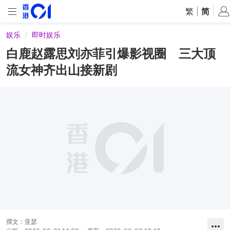
繁
|
简
娱乐
即时娱乐
白鹿赵露思刘亦菲引爆影视圈 三大顶
流女神齐出山接新剧
撰文：
亚瑟