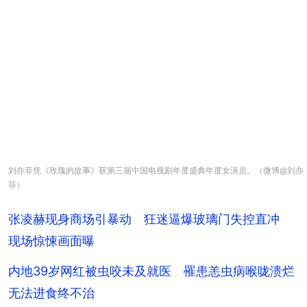
刘亦菲凭《玫瑰的故事》获第三届中国电视剧年度盛典年度女演员。（微博@刘亦
菲）
张凌赫现身商场引暴动 狂迷逼爆玻璃门失控直冲
现场惊悚画面曝
内地39岁网红被虫咬未及就医 罹患恙虫病喉咙溃烂
无法进食终不治