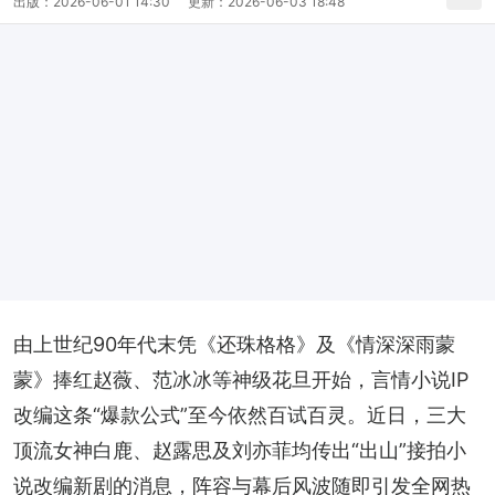
出版：
2026-06-01 14:30
更新：
2026-06-03 18:48
由上世纪90年代末凭《还珠格格》及《情深深雨蒙
蒙》捧红赵薇、范冰冰等神级花旦开始，言情小说IP
改编这条“爆款公式”至今依然百试百灵。近日，三大
顶流女神白鹿、赵露思及刘亦菲均传出“出山”接拍小
说改编新剧的消息，阵容与幕后风波随即引发全网热