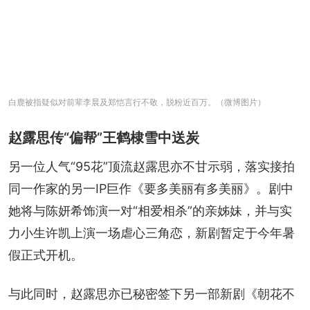
白鹿被指疑似对前辈李晨及郑恺言行不敬，脱粉近百万。（微博图片）
赵露思传“偏帮”王鹤棣雪中送炭
另一位人气“95花”顶流赵露思亦不甘示弱，落实接拍
同一作家的另一IP巨作《要多美丽有多美丽》。剧中
她将与陈妍希饰演一对“相爱相杀”的亲姊妹，并与实
力小生许凯上演一场虐心三角恋，新剧暂定于今年暑
假正式开机。
与此同时，赵露思亦已秘密签下另一部新剧《朝花不