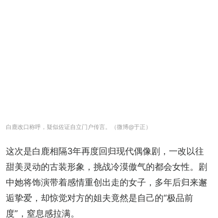
白鹿改口称呼，疑似佐证自立门户传言。（微博@于正）
这次是白鹿相隔3年再度回归现代偶像剧，一改以往
甜美灵动的古装形象，挑战冷漠傲气的都会女性。剧
中她将饰演带着感情重创出走的女子，多年后归来邂
逅挚爱，却惊觉对方的姐夫竟然是自己的“极品前
度”，窒息感拉满。