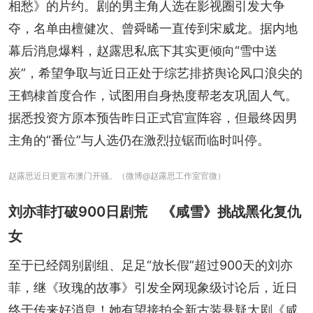
相愁》的片约。剧的男主角人选在影视圈引发大争
夺，名单由檀健次、曾舜晞一直传到宋威龙。据内地
幕后消息爆料，赵露思私底下其实更倾向“雪中送
炭”，希望争取与近日正处于综艺排挤舆论风口浪尖的
王鹤棣首度合作，试图用自身热度帮老友巩固人气。
据悉投资方原本预告昨日正式官宣阵容，但最终因男
主角的“番位”与人选仍在激烈拉锯而临时叫停。
赵露思近日更宣布澳门开骚。（微博@赵露思工作室官微）
刘亦菲打破900日剧荒 《咸雪》挑战黑化复仇
女
至于已经阔别剧组、足足“放长假”超过900天的刘亦
菲，继《玫瑰的故事》引发全网现象级讨论后，近日
终于传来好消息！她有望接拍全新古装悬疑大剧《咸