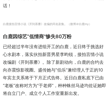
话！
白鹿接拍言情小说《开到荼蘼》改编的同名剧集。（微博＠白鹿my）
白鹿因综艺“低情商”惨失80万粉
已经超过半年没有进组开工的白鹿，近日终于挑选好
心水剧本，落实伙拍新晋男星李昀锐，接拍言情小说
改编剧《开到荼蘼》。除了新剧动向，白鹿的合约去
向亦震惊影视圈。盛传她与“伯乐”兼经理人于正的10
年宾主关系将于下月正式告终。近日白鹿私底下已由
“老板”改称对方为“于老师”，种种蛛丝马迹均佐证她即
将自立门户、成立个人工作室重新出发。