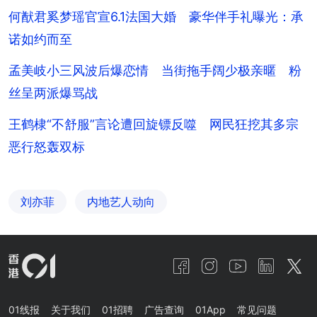
何猷君奚梦瑶官宣6.1法国大婚 豪华伴手礼曝光：承
诺如约而至
孟美岐小三风波后爆恋情 当街拖手阔少极亲暱 粉
丝呈两派爆骂战
王鹤棣“不舒服”言论遭回旋镖反噬 网民狂挖其多宗
恶行怒轰双标
刘亦菲
内地艺人动向
01线报
关于我们
01招聘
广告查询
01App
常见问题