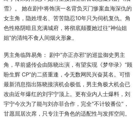
雪》。 她在剧中将饰演一名背负灭门惨案血海深仇的
女主角，隐姓埋名、苦苦隐忍10年只为伺机复仇。角
色性格阴暗且充满城府，将彻底颠覆她过往“神仙姐
姐”的清纯不食人间烟火形象。
男主角临阵易角： 剧中“亦正亦邪”的巡盐御史男主
角，早前盛传会由陈晓出演，有望实现《梦华录》“顾
盼生辉 CP”的二搭重逢，令无数网民兴奋莫名。可惜
最新消息指出陈晓接演机会极低，男主角极大机会已
改由近年爆红的刘宇宁顶上。更有业内人士爆料，刘
宇宁今次为了能与刘亦菲合作，完全“不计较番位”，
甘愿屈居次席，只专注于角色的适配性与发挥空间。