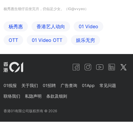
杨秀惠生细仔后坐完月，仍似足少女。（IG@vvyeo）
杨秀惠
香港艺人动向
01 Video
OTT
01‌ ‌Video‌ ‌OTT
娱乐无穷
01线报
关于我们
01招聘
广告查询
01App
常见问题
联络我们
私隐声明
条款及细则
香港01有限公司版权所有 ©
2026