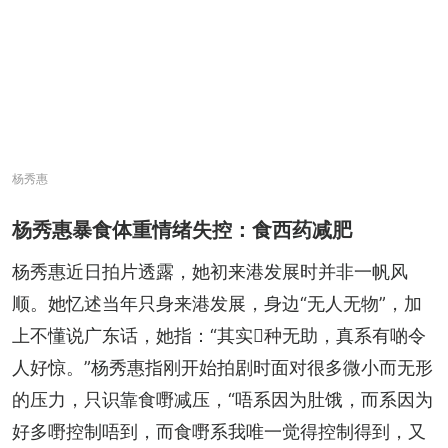
杨秀惠
杨秀惠暴食体重情绪失控：食西药减肥
杨秀惠近日拍片透露，她初来港发展时并非一帆风
顺。她忆述当年只身来港发展，身边“无人无物”，加
上不懂说广东话，她指：“其实𠮶种无助，真系有啲令
人好惊。”杨秀惠指刚开始拍剧时面对很多微小而无形
的压力，只识靠食嘢减压，“唔系因为肚饿，而系因为
好多嘢控制唔到，而食嘢系我唯一觉得控制得到，又