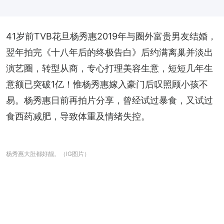
41岁前TVB花旦杨秀惠2019年与圈外富贵男友结婚，
翌年拍完《十八年后的终极告白》后约满离巢并淡出
演艺圈，转型从商，专心打理美容生意，短短几年生
意额已突破1亿！惟杨秀惠嫁入豪门后叹照顾小孩不
易。杨秀惠日前再拍片分享，曾经试过暴食，又试过
食西药减肥，导致体重及情绪失控。
杨秀惠大肚都好靓。（IG图片）