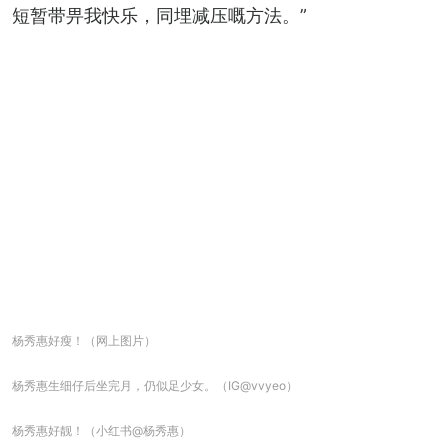
短暂带畀我快乐，同埋减压嘅方法。”
杨秀惠好瘦！（网上图片）
杨秀惠生细仔后坐完月，仍似足少女。（IG@vvyeo）
杨秀惠好靓！（小红书@杨秀惠）