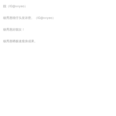
靓（IG@vvyeo）
杨秀惠细仔头发浓密。（IG@vvyeo）
杨秀惠好靓女！
杨秀惠晒极速瘦身成果。