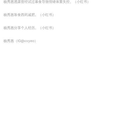
杨秀惠透露曾经试过暴食导致情绪体重失控。（小红书）
杨秀惠靠食西药减肥。（小红书）
杨秀惠分享个人经历。（小红书）
杨秀惠（IG@vvyeo）