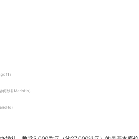
xi11）
何猷君MarioHo）
ioHo）
婚礼，教堂3,000欧元（约27,000港元）的最基本