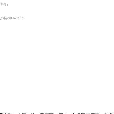
奚梦瑶）
何猷君MarioHo）