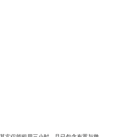
底价其实仅能租用三小时，且已包含布置与撤