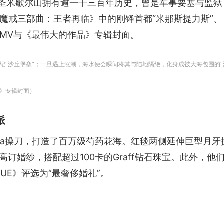
，圣米歇尔山拥有逾一千三百年历史，曾是军事要塞与监狱
魔戒三部曲：王者再临》中的刚铎首都“米那斯提力斯”
MV与《最伟大的作品》专辑封面。
纪“沙丘堡垒”；一旦遇上涨潮，海水便会瞬间将其与陆地隔绝，化身成被大海包围的“
》专辑封面）
派
pina操刀，打造了百万级芍药花海。红毯两侧延伸巨型月
订婚纱，搭配超过100卡的Graff钻石珠宝。此外，他们更邀
UE》评选为“最奢侈婚礼”。