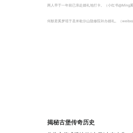
两人早于一年前已亲赴婚礼地打卡。（小红书@Ming
何猷君奚梦瑶于圣米歇尔山隐修院补办婚礼。（weibo@
揭秘古堡传奇历史