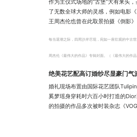
作为主仪式场地的“古堡”大有来头
了无数全球大师的灵感，例如电影《
王周杰伦也曾在此取景拍摄《倒影》
每当退潮之际，四周沙岸尽现，宛如一座壮观的中古世
周杰伦《最伟大的作品》专辑封面。（《最伟大的作品
绝美花艺配高订婚纱尽显豪门气
婚礼现场布置由国际花艺团队Tuli
奚梦瑶身穿耗时六百小时打造的Dior高
的拍摄的作品多次被时装杂志《VOG