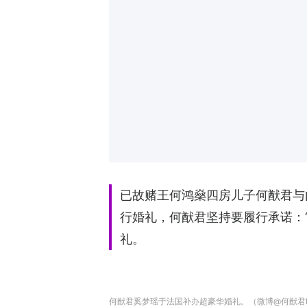
已故赌王何鸿燊四房儿子何猷君与
行婚礼，何猷君坚持要履行承诺：
礼。
何猷君奚梦瑶于法国补办超豪华婚礼。（微博@何猷君Ma