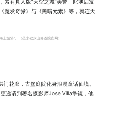
，素有真人版“天空之城”美誉。此地启发
、《魔发奇缘》与《黑暗元素》等，就连天
海上城堡”。（圣米歇尔山修道院官网）
牙拱门花廊，古堡庭院化身浪漫童话仙境。
请到著名摄影师Jose Villa掌镜，他