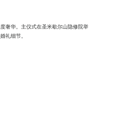
极度奢华。主仪式在圣米歇尔山隐修院举
门婚礼细节。