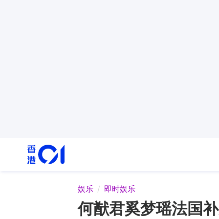
娱乐
即时娱乐
何猷君奚梦瑶法国补