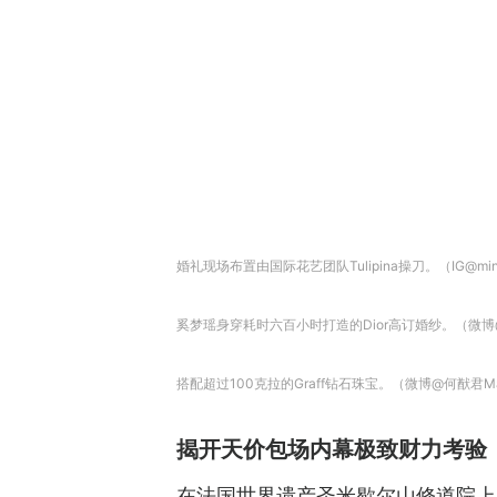
婚礼现场布置由国际花艺团队Tulipina操刀。（IG@ming
奚梦瑶身穿耗时六百小时打造的Dior高订婚纱。（微博@
搭配超过100克拉的Graff钻石珠宝。（微博@何猷君Mar
揭开天价包场内幕极致财力考验
在法国世界遗产圣米歇尔山修道院上办