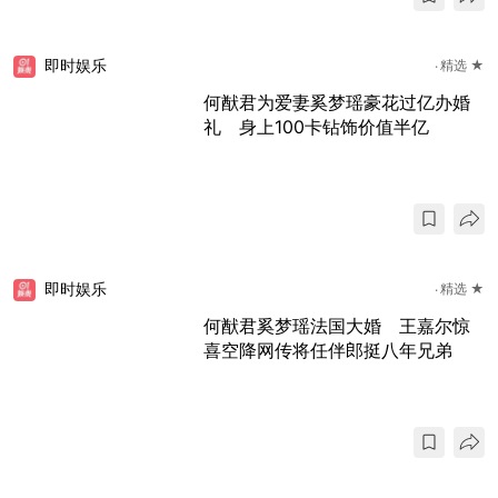
即时娱乐
精选 ★
何猷君为爱妻奚梦瑶豪花过亿办婚
礼 身上100卡钻饰价值半亿
即时娱乐
精选 ★
何猷君奚梦瑶法国大婚 王嘉尔惊
喜空降网传将任伴郎挺八年兄弟