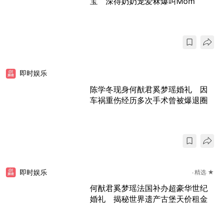
宝 深得奶奶宠爱冧爆叫Mom
即时娱乐
陈学冬现身何猷君奚梦瑶婚礼 因
车祸重伤经历多次手术曾被爆退圈
即时娱乐
精选 ★
何猷君奚梦瑶法国补办超豪华世纪
婚礼 揭秘世界遗产古堡天价租金