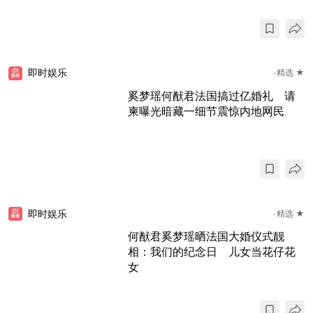
即时娱乐
精选 ★
奚梦瑶何猷君法国搞过亿婚礼 请
柬曝光暗藏一细节震惊内地网民
即时娱乐
精选 ★
何猷君奚梦瑶晒法国大婚仪式靓
相：我们的纪念日 儿女当花仔花
女