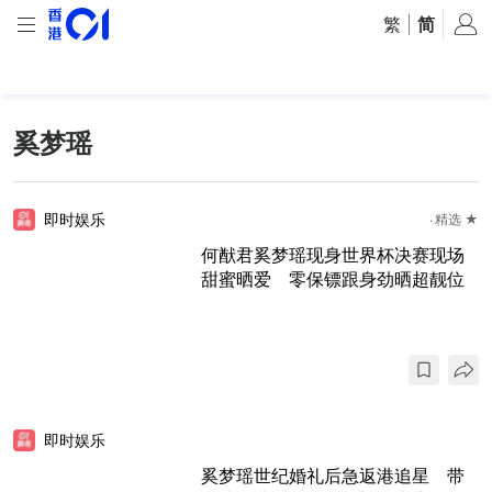
繁
|
简
奚梦瑶
即时娱乐
精选 ★
何猷君奚梦瑶现身世界杯决赛现场
甜蜜晒爱 零保镖跟身劲晒超靓位
即时娱乐
奚梦瑶世纪婚礼后急返港追星 带