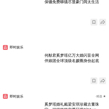
保镳免费睇骚尽显豪门阔太生活
即时娱乐
何猷君奚梦瑶亿万大婚闪盲全网
伴娘团全球顶级名媛圈身份起底
即时娱乐
精选 ★
奚梦瑶婚礼戴梁安琪珍藏古董珠