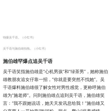
钖爆吴千语。（小红书）
吴千语与施伯雄拍拖。（小红书）
施伯雄罕爆点追吴千语
吴千语笑指施伯雄是“心机男孩”和“绿茶男”，她称施伯
雄教朋友追女仔靠一招，“你就是要突然不找她”。吴
千语爆料施伯雄很了解女性对男性感觉，更称呼施伯
雄为“施老师”。问到施伯雄点追到吴千语，施伯雄笑
言：“我不跟她说话，她天天发讯息给我！”施伯雄又