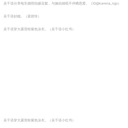
吴千语分享电车婚照拍摄花絮，与施伯雄咀不停晒恩爱。（IG@karena_ngs）
吴千语好靓。（梁碧玲）
吴千语穿大露背粉紫色泳衣。（吴千语小红书）
吴千语穿大露背粉紫色泳衣。（吴千语小红书）