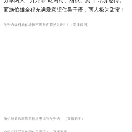
分享两人一开始靠“吃河粉、甜点、爬山”培养感情。
而施伯雄全程充满爱意望住吴千语，两人极为甜蜜！
吴千语爆料施伯雄扮不识敷面膜扮足5年！（直播截图）
施伯雄又透露靠欲擒故纵追到吴千语。（直播截图）
全程充满爱意地望住吴千语！（直播截图）