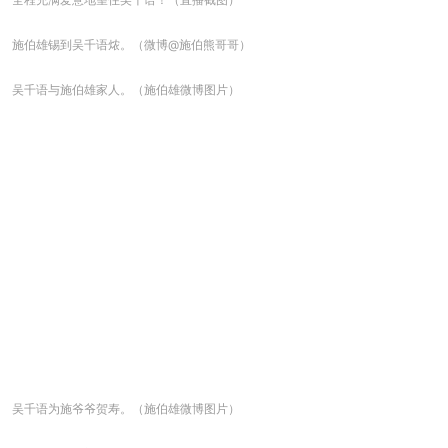
施伯雄锡到吴千语㶶。（微博@施伯熊哥哥）
吴千语与施伯雄家人。（施伯雄微博图片）
吴千语为施爷爷贺寿。（施伯雄微博图片）