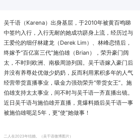
吴千语（Karena）出身基层，于2010年被黄百鸣睇
中签约入行，入行无耐的她成功跻身上流，经历过与
王爱伦的细仔林建龙（Derek Lim）、林峰恋情后，
终嫁予“百亿富三代”施伯雄（Brian），荣升豪门阔
太，不时到欧洲、南极周游列国。吴千语嫁入豪门后
并没有养尊处优做少奶奶，反而利用累积多年的人气
经营带货直播事业，吸金力强劲荣升“带货女王”。施
伯雄支持太太事业，间不时与吴千语一齐直播出镜。
近日吴千语与施伯雄开直播，竟爆料婚后吴千语一事
被施伯雄呃足5年，更“使”她做事！
二人在2023年结婚。（吴千语微博图片）