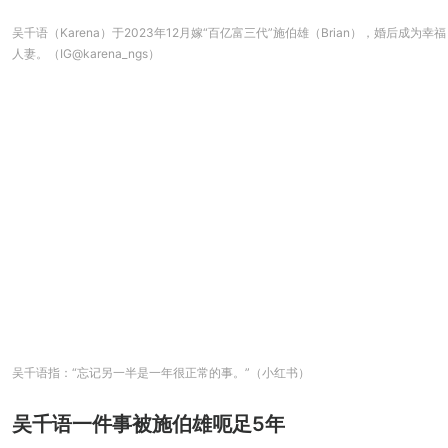
吴千语（Karena）于2023年12月嫁“百亿富三代”施伯雄（Brian），婚后成为幸福
人妻。（IG@karena_ngs）
吴千语指：“忘记另一半是一年很正常的事。”（小红书）
吴千语一件事被施伯雄呃足5年