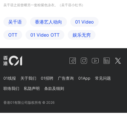
吴千语之前曾晒另一套粉紫色泳衣。（吴千语小红书）
吴千语
香港艺人动向
01 Video
OTT
01‌ ‌Video‌ ‌OTT
娱乐无穷
01线报
关于我们
01招聘
广告查询
01App
常见问题
联络我们
私隐声明
条款及细则
香港01有限公司版权所有 ©
2026