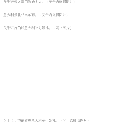
吴千语嫁入豪门做施太太。（吴千语微博图片）
意大利婚礼相当华丽。（吴千语微博图片）
吴千语施伯雄意大利补办婚礼。（网上图片）
吴千语﹑施伯雄在意大利举行婚礼。（吴千语微博图片）