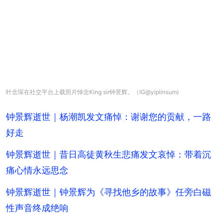
叶念琛在社交平台上载照片悼念King sir钟景辉。（IG@yiplinsum)
钟景辉逝世｜杨潮凯发文痛悼：谢谢您的贡献，一路
好走
钟景辉逝世｜昔日高徒黄秋生悲痛发文哀悼：带着沉
痛心情永远思念
钟景辉逝世｜钟景辉为《寻找他乡的故事》任旁白磁
性声音终成绝响