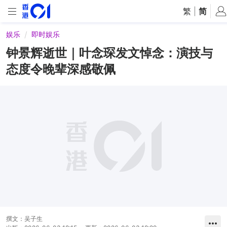
繁
|
简
娱乐
即时娱乐
钟景辉逝世｜叶念琛发文悼念：演技与
态度令晚辈深感敬佩
撰文：
吴子生