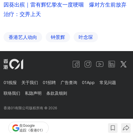
因葵出殡｜雷有辉忆挚友一度哽咽 爆对方生前放弃
治疗：交畀上天
香港艺人动向
钟景辉
叶念琛
01线报
关于我们
01招聘
广告查询
01App
常见问题
联络我们
私隐声明
条款及细则
香港01有限公司版权所有 ©
2026
在Google
追踪《香港01》