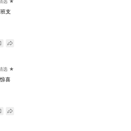
精选 ★
探班支
精选 ★
多惊喜