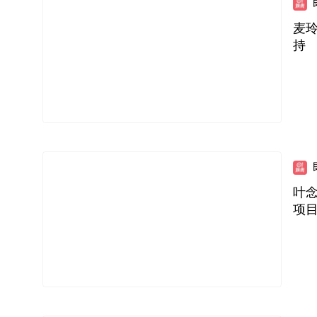
麦
持
叶
项