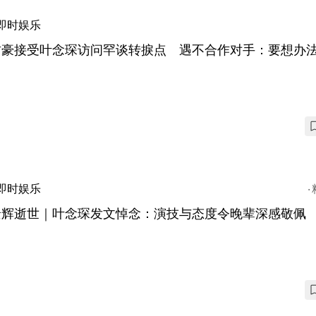
即时娱乐
君豪接受叶念琛访问罕谈转捩点 遇不合作对手：要想办
即时娱乐
景辉逝世｜叶念琛发文悼念：演技与态度令晚辈深感敬佩