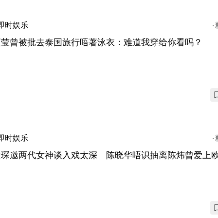
即时娱乐
蔓莹曾被批去泰国旅行唔著泳衣：难道我穿给你看吗？
即时娱乐
念琛邀两代女神谈入戏太深 陈晓华唔识抽离陈炜曾爱上
？