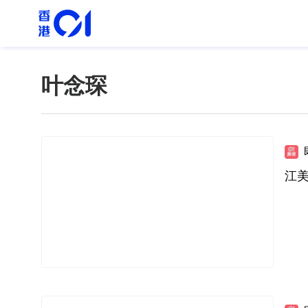
叶念琛
江