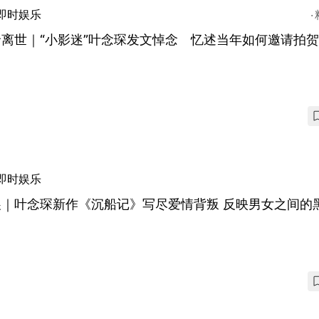
即时娱乐
贤离世｜“小影迷”叶念琛发文悼念 忆述当年如何邀请拍
即时娱乐
书展｜叶念琛新作《沉船记》写尽爱情背叛 反映