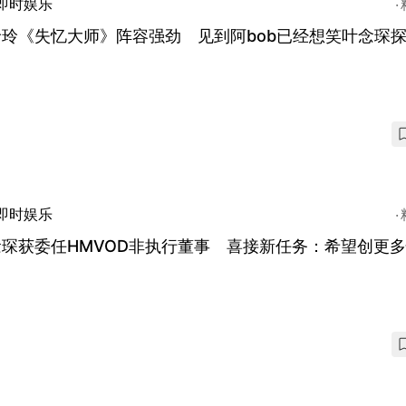
即时娱乐
玲玲《失忆大师》阵容强劲 见到阿bob已经想笑叶念琛
即时娱乐
念琛获委任HMVOD非执行董事 喜接新任务：希望创更
目