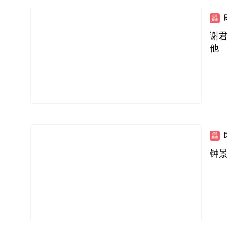
谢
他
钟