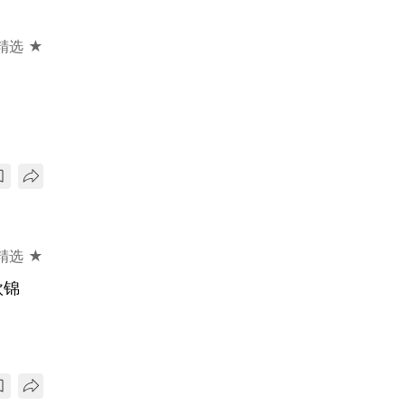
精选 ★
精选 ★
欧锦