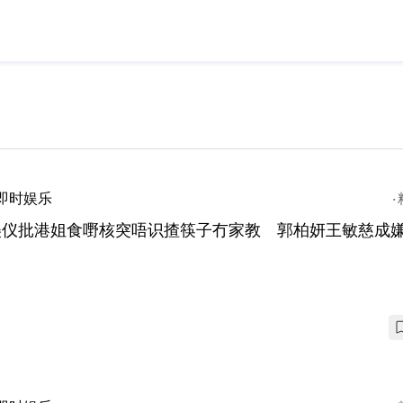
即时娱乐
美仪批港姐食嘢核突唔识揸筷子冇家教 郭柏妍王敏慈成