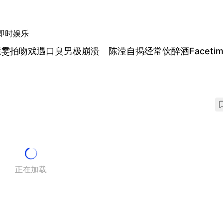
即时娱乐
雯拍吻戏遇口臭男极崩溃 陈滢自揭经常饮醉酒Facetim
正在加载