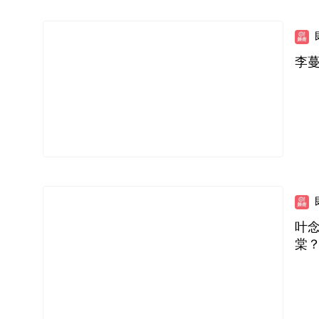
李
叶
棠