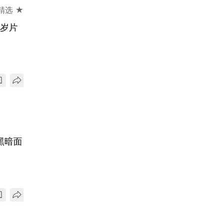
精选 ★
贺岁片
男女之间的黑暗面