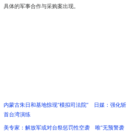
具体的军事合作与采购案出现。
内蒙古朱日和基地惊现“模拟司法院” 日媒：强化斩
首台湾演练
美专家：解放军或对台祭惩罚性空袭 唯“无预警袭