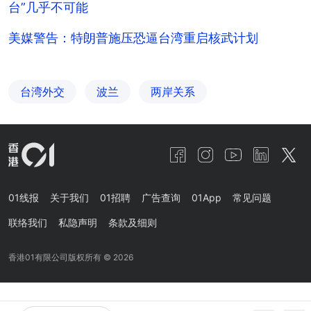
台”几乎不可能
美媒警告：特朗普施压恐逼台湾重启核武计划
台湾外交
波兰
两岸关系
01线报
关于我们
01招聘
广告查询
01App
常见问题
联络我们
私隐声明
条款及细则
香港01有限公司版权所有 ©
2026