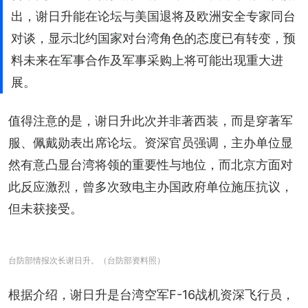
出，谢日升能在论坛与美国退将及欧洲安全专家同台
对谈，显示北约国家对台湾角色的态度已有转变，预
料未来在军事合作及军事采购上将可能出现重大进
展。
值得注意的是，谢日升此次并非著西装，而是穿著军
服、佩戴勋表出席论坛。资深官员强调，主办单位显
然有意凸显台湾将领的重要性与地位，而北京方面对
此反应激烈，曾多次致电主办国政府单位施压抗议，
但未获接受。
台防部情报次长谢日升。（台防部资料照）
根据介绍，谢日升是台湾空军F-16战机资深飞行员，