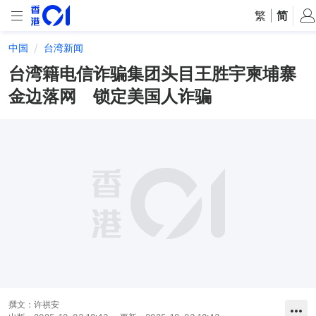
繁
|
简
中国
台湾新闻
台湾籍电信诈骗集团头目王胜宇柬埔寨
金边落网 锁定美国人诈骗
撰文：
许祺安