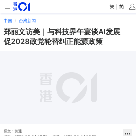
繁
|
简
中国
台湾新闻
郑丽文访美｜与科技界午宴谈AI发展
促2028政党轮替纠正能源政策
撰文：
萧通