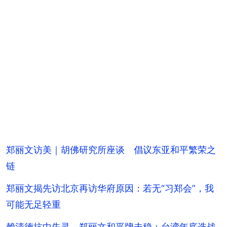
郑丽文访美｜胡佛研究所座谈 倡议东亚和平繁荣之
链
郑丽文揭先访北京再访华府原因：若无“习郑会”，我
可能无足轻重
赖清德抗中失灵、郑丽文和平牌未稳：台湾年底选战