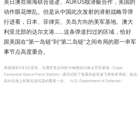
美日澳在南海联合巡逻、AUKUS核潜艇合作，美国的
动作眼花缭乱。但是从中国此次发射的潜射战略导弹
行进看，日本、菲律宾、关岛方向的美军基地、澳大
利亚北部的达尔文港……这条弹道扫过的区域，恰好
跟美国在“第一岛链”到“第二岛链”之间布局的那一串军
事节点高度重合。
美国海军5月2日宣布，在佛罗里达州的卡纳维拉尔角太空军基地（Cape
Canaveral Space Force Station）成功试射了海基高超音速飞弹发射系统，标志
其向在海上部署先进武器的重要一步。（U.S. Department of Defense）