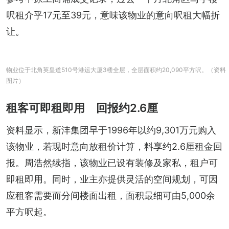
呎租介乎17元至39元，意味该物业的意向呎租大幅折
让。
物业位于北角英皇道510号港运大厦3楼全层，全层面积约20,090平方呎。（资料
图片）
租客可即租即用 回报约2.6厘
资料显示，新沣集团早于1996年以约9,301万元购入
该物业，若现时意向放租价计算，料享约2.6厘租金回
报。周浩然续指，该物业已设有装修及家私，租户可
即租即用。同时，业主亦提供灵活的空间规划，可因
应租客需要而分间楼面出租，面积最细可由5,000余
平方呎起。