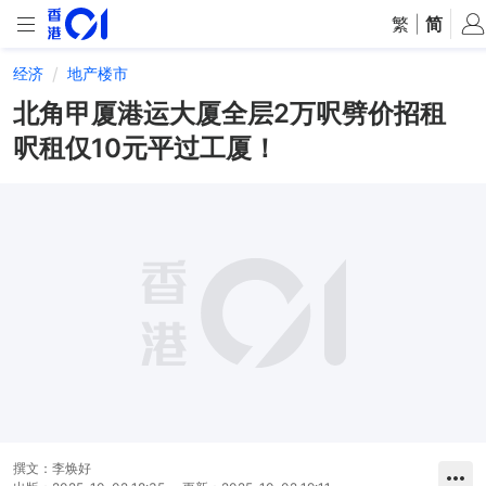
繁
|
简
经济
地产楼市
北角甲厦港运大厦全层2万呎劈价招租
呎租仅10元平过工厦！
撰文：
李焕好