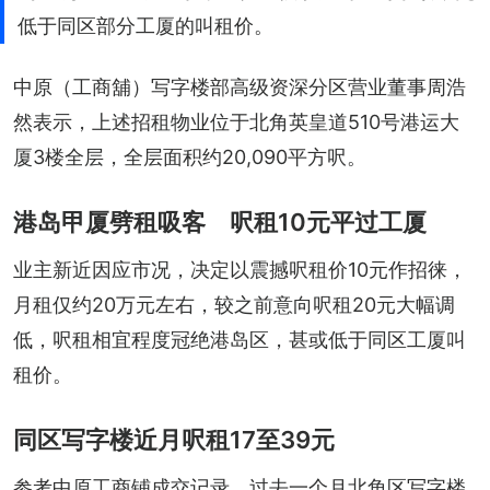
低于同区部分工厦的叫租价。
中原（工商舖）写字楼部高级资深分区营业董事周浩
然表示，上述招租物业位于北角英皇道510号港运大
厦3楼全层，全层面积约20,090平方呎。
港岛甲厦劈租吸客 呎租10元平过工厦
业主新近因应市况，决定以震撼呎租价10元作招徕，
月租仅约20万元左右，较之前意向呎租20元大幅调
低，呎租相宜程度冠绝港岛区，甚或低于同区工厦叫
租价。
同区写字楼近月呎租17至39元
参考中原工商铺成交记录，过去一个月北角区写字楼