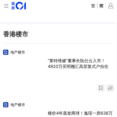
繁
|
简
香港楼市
地产楼市
“莱特维健”董事长阮仕云入市！
4920万买明翘汇高层复式户自住
地产楼市
楼价4年蒸发两球！逸瑆一房638万