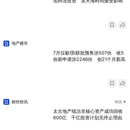
击跨境投资 吴天海料间接受影响
地产楼市
7月仅叡璟I获批预售涉507伙 收5
份新申请涉2246伙 创21个月新高
财经快讯
精选 ★
太古地产续沽非核心资产成功回收
600亿 千亿投资计划无停止理由