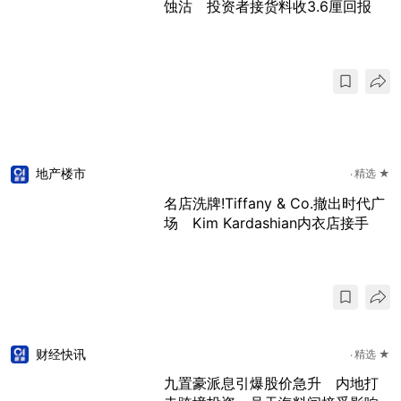
蚀沽 投资者接货料收3.6厘回报
地产楼市
精选 ★
名店洗牌!Tiffany & Co.撤出时代广
场 Kim Kardashian内衣店接手
财经快讯
精选 ★
九置豪派息引爆股价急升 内地打