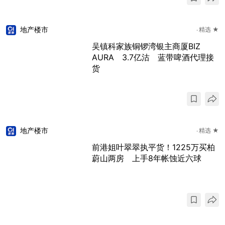
地产楼市
精选 ★
吴镇科家族铜锣湾银主商厦BIZ
AURA 3.7亿沽 蓝带啤酒代理接
货
地产楼市
精选 ★
前港姐叶翠翠执平货！1225万买柏
蔚山两房 上手8年帐蚀近六球