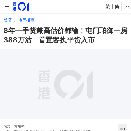
繁
|
简
经济
地产楼市
8年一手货兼高估价都输！屯门珀御一房
388万沽 首置客执平货入市
撰文：
黄祐桦