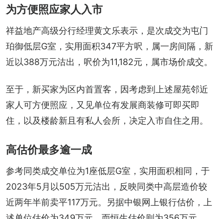
为方便照应家人入市
祥益地产高级分行经理黄文乐表示，是次成交为屯门
珀御低层G室，实用面积347平方呎，属一房间隔，新
近以388万元沽出，呎价为11,182元，属市场价成交。
至于，新买家为区内首置客，因考虑到上述屋苑邻近
家人可方便照应，又见单位有发展商装修可即买即
住，以及楼龄新且有私人会所，决定入市自住之用。
高估价最多逾一成
参考同类成交单位为1座低层G室，实用面积相同，于
2023年5月以505万元沽出，反映同类中高层造价较
近两年半前卖平117万元。另据中银网上银行估价，上
述单位估价为349万元，而恒生估价则为356万元。