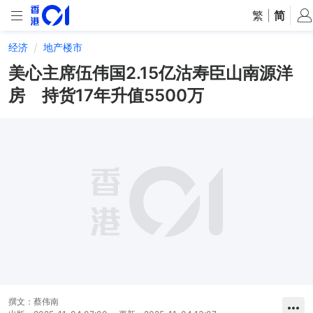
繁
|
简
经济
地产楼市
美心主席伍伟国2.15亿沽寿臣山南源洋
房 持货17年升值5500万
撰文：
蔡伟南