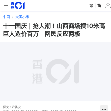
繁
|
简
中国
大国小事
十一国庆｜抢人潮！山西商场摆10米高
巨人造价百万 网民反应两极
撰文：
许祺安