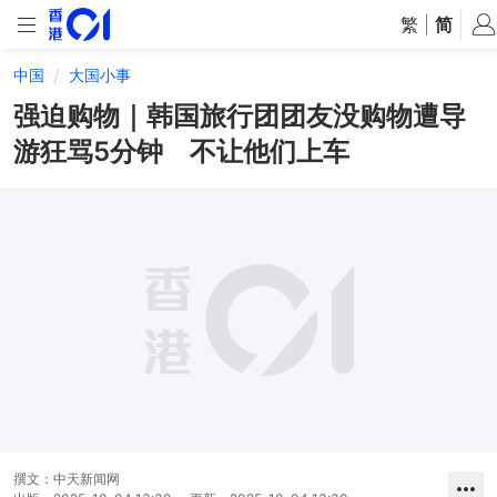
繁
|
简
中国
大国小事
强迫购物｜韩国旅行团团友没购物遭导
游狂骂5分钟 不让他们上车
撰文：
中天新闻网