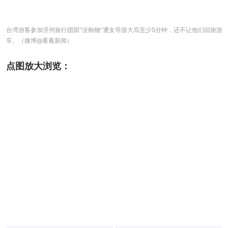
台湾游客参加济州旅行团因“没购物”遭女导游大骂至少5分钟，还不让他们回旅游
车。（微博@看看新闻）
点图放大浏览：