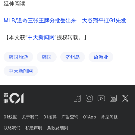
延伸阅读：
MLB/道奇三张王牌分批丢出来　大谷翔平扛G1先发
【本文获“
中天新闻网
”授权转载。】
韩国旅游
韩国
济州岛
旅游业
中天新闻网
01线报
关于我们
01招聘
广告查询
01App
常见问题
联络我们
私隐声明
条款及细则