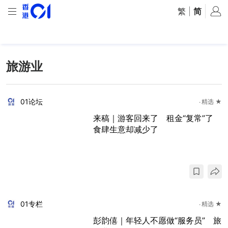
繁
|
简
旅游业
01论坛
精选 ★
来稿｜游客回来了 租金“复常”了
食肆生意却减少了
01专栏
精选 ★
彭韵僖｜年轻人不愿做“服务员” 旅