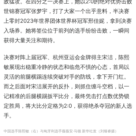
敌猛攻。在四分之一决赛上，她以2:0的绝对优势击败
世锦赛冠军张梦宇，打了大家一个出乎意料，半决赛
上零封2023年世界团体世界杯冠军邢佳妮，拿到决赛
入场券。她将签位位于前列的选手纷纷击败，一瞬间
获得大量关注和期待。
决赛对阵上届冠军、杭州亚运会金牌得主宋洁，陈熙
敏展现出稳重冷静的状态和临危不惧的心态，首局以
灵活的前腿横踢连续突破对手的防线，拿下开门红。
而之后面对宋洁展开的反扑，则抓住缠斗空档，以一
记精准的后腿横踢扳平比分，最终凭击打点数优势锁
定胜局，将大比分定格为2:0，获得绝杀夺冠的新人选
手。
中国选手陈熙敏（右）与匈牙利选手薇薇安·马顿 新华社发（刘臻睿摄）