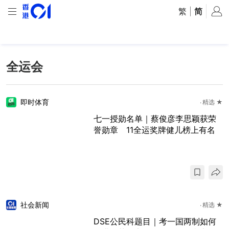
繁
|
简
全运会
即时体育
精选 ★
七一授勋名单｜蔡俊彦李思颖获荣
誉勋章 11全运奖牌健儿榜上有名
社会新闻
精选 ★
DSE公民科题目｜考一国两制如何