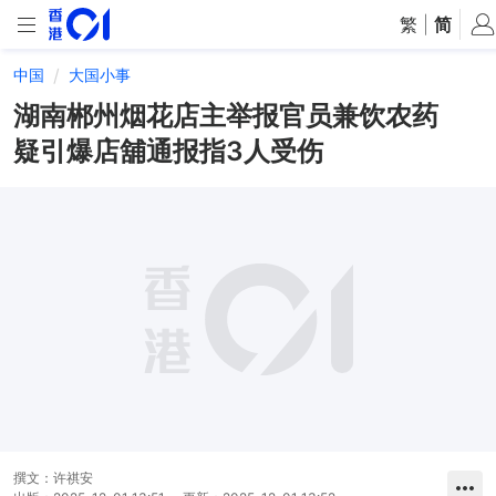
繁
|
简
中国
大国小事
湖南郴州烟花店主举报官员兼饮农药
疑引爆店舖通报指3人受伤
撰文：
许祺安