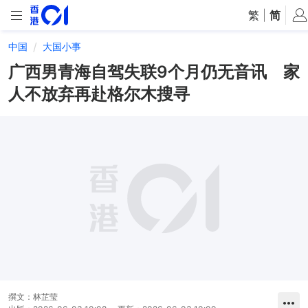
繁
|
简
中国
大国小事
广西男青海自驾失联9个月仍无音讯 家
人不放弃再赴格尔木搜寻
撰文：
林芷莹