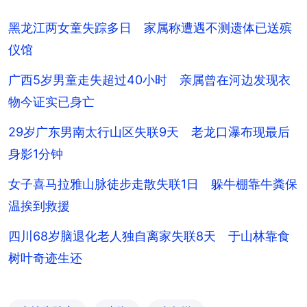
黑龙江两女童失踪多日 家属称遭遇不测遗体已送殡
仪馆
广西5岁男童走失超过40小时 亲属曾在河边发现衣
物今证实已身亡
29岁广东男南太行山区失联9天 老龙口瀑布现最后
身影1分钟
女子喜马拉雅山脉徒步走散失联1日 躲牛棚靠牛粪保
温挨到救援
四川68岁脑退化老人独自离家失联8天 于山林靠食
树叶奇迹生还