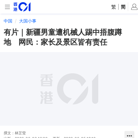
繁
|
简
中国
大国小事
有片｜新疆男童遭机械人踢中捂腹蹲
地 网民：家长及景区皆有责任
撰文：
林芷莹