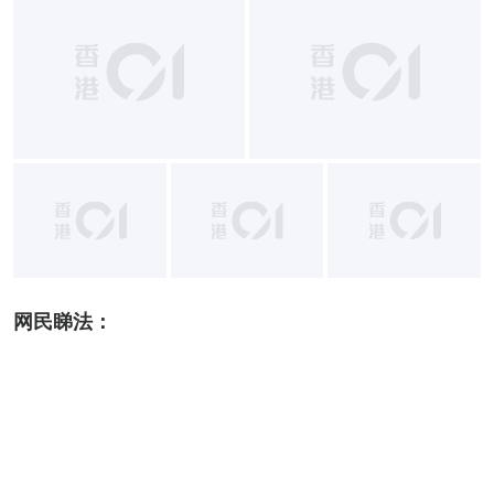
+
2
网民睇法：