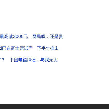
最高减3000元 网民叹：还是贵
old已在富士康试产 下半年推出
面市？ 中国电信辟谣：与我无关