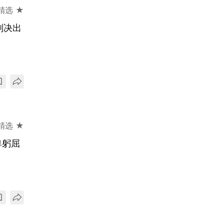
精选 ★
判决出
精选 ★
卑躬屈