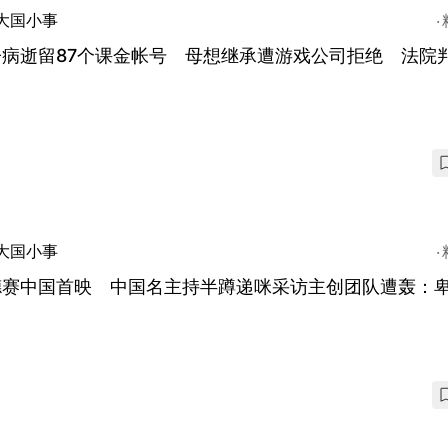
大国小事
子病逝留87个课金帐号 母想继承遭游戏公司拒绝 法院
大国小事
德赛中国首映 中国名主持半蹲递咪采访主创团队遭轰：