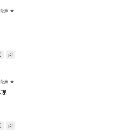
精选 ★
精选 ★
浮现