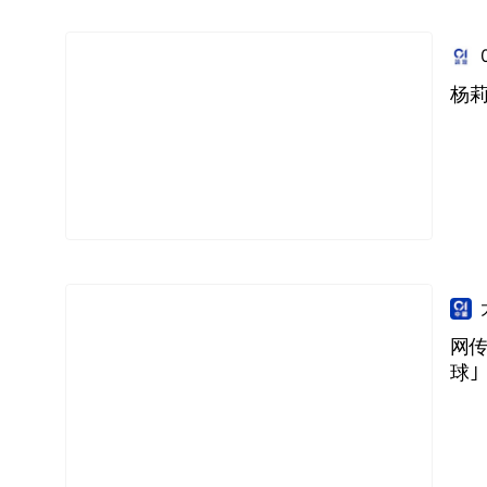
杨莉
网传
球｣