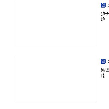
独
炉
奥
膝