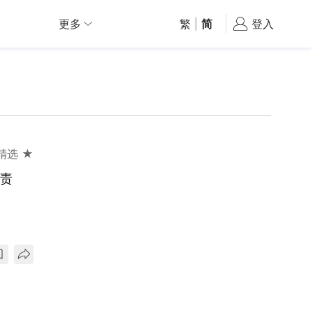
更多
繁
|
简
登入
精选 ★
卸责