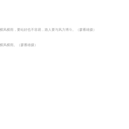
上横风横雨，要站好也不容易，路人要与风力博斗。（廖雁雄摄）
上横风横雨。（廖雁雄摄）