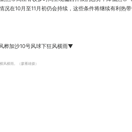
情况在10月至11月初仍会持续，这些条件将继续有利热
风桦加沙10号风球下狂风横雨▼
上横风横雨。（廖雁雄摄）