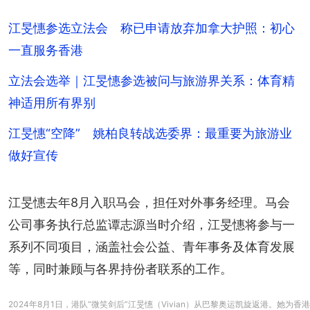
江旻憓参选立法会 称已申请放弃加拿大护照：初心
一直服务香港
立法会选举｜江旻憓参选被问与旅游界关系：体育精
神适用所有界别
江旻憓“空降” 姚柏良转战选委界：最重要为旅游业
做好宣传
江旻憓去年8月入职马会，担任对外事务经理。马会
公司事务执行总监谭志源当时介绍，江旻憓将参与一
系列不同项目，涵盖社会公益、青年事务及体育发展
等，同时兼顾与各界持份者联系的工作。
2024年8月1日，港队“微笑剑后”江旻憓（Vivian）从巴黎奥运凯旋返港。她为香港