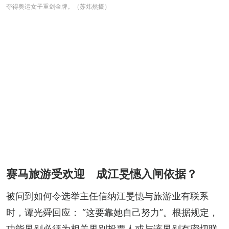
夺得奥运女子重剑金牌。（苏炜然摄）
赛马旅游受欢迎 成江旻憓入闸依据？
被问到如何令选举主任信纳江旻憓与旅游业有联系
时，谭光舜回应： “这要靠她自己努力”。根据规定，
功能界别必须为相关界别投票人或与该界别有密切联