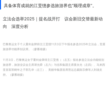
具备体育成就的江旻憓参选旅游界也“顺理成章”。
立法会选举2025｜提名战开打　议会新旧交替最新动
向　深度分析
巴黎奥运女子个人重剑金牌得主江旻憓11月3日下午报名参选2025年立法会，竞逐
旅游界功能界别议席。（廖雁雄摄）
11月3日，巴黎奥运女子重剑金牌得主江旻憓（（左五）报名参选立法会功能组别
旅游界，旅游业议会主席谭光舜（左六）与信和集团主席黄永光（左四）、马来西
亚首富郭鹤年之子郭孔华（左三）、美丽华集团首席营运总裁陈宗彝等人到场支
持。（廖雁雄摄）