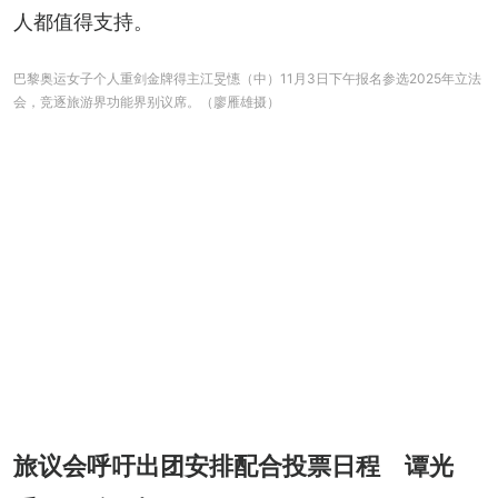
人都值得支持。
巴黎奥运女子个人重剑金牌得主江旻憓（中）11月3日下午报名参选2025年立法
会，竞逐旅游界功能界别议席。（廖雁雄摄）
旅议会呼吁出团安排配合投票日程 谭光