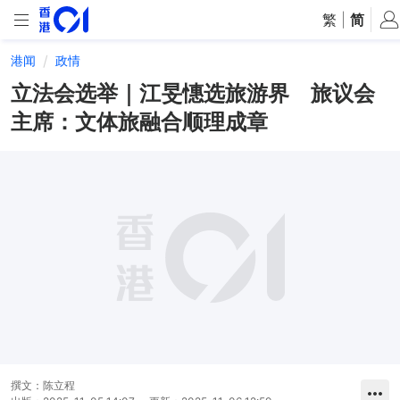
繁
|
简
港闻
政情
立法会选举｜江旻憓选旅游界 旅议会
主席：文体旅融合顺理成章
撰文：
陈立程